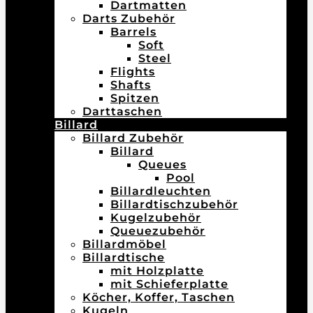
Dartmatten
Darts Zubehör
Barrels
Soft
Steel
Flights
Shafts
Spitzen
Darttaschen
Billard
Billard Zubehör
Billard
Queues
Pool
Billardleuchten
Billardtischzubehör
Kugelzubehör
Queuezubehör
Billardmöbel
Billardtische
mit Holzplatte
mit Schieferplatte
Köcher, Koffer, Taschen
Kugeln