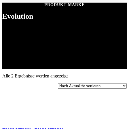
PRODUKT MARKE
Evolution
Evolution
Evolution ist eine Marke für
Dartboards, Darts und Zubehör
. Die
Produkte stehen für
präzises Spielgefühl, hochwertige
Materialien und langlebige Verarbeitung
. Evolution richtet sich
an
Freizeitspieler, Turnierspieler und Vereine
und deckt das
komplette Dartprogramm ab, von
Steel- und Softdarts über
Dartboards bis hin zu Zubehör
.
Nach
Alle 2 Ergebnisse werden angezeigt
Aktualität
sortiert