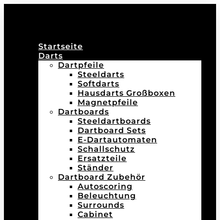
Startseite
Darts
Dartpfeile
Steeldarts
Softdarts
Hausdarts Großboxen
Magnetpfeile
Dartboards
Steeldartboards
Dartboard Sets
E-Dartautomaten
Schallschutz
Ersatzteile
Ständer
Dartboard Zubehör
Autoscoring
Beleuchtung
Surrounds
Cabinet