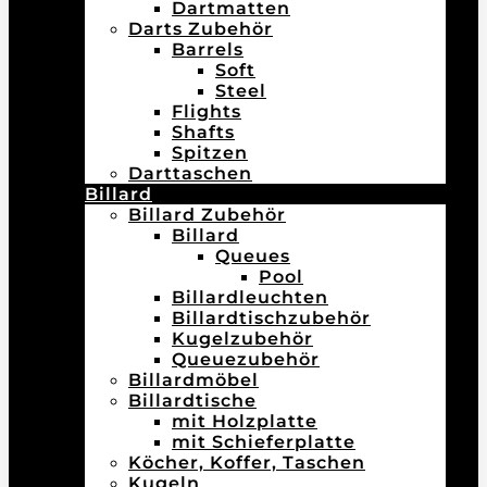
Dartmatten
Darts Zubehör
Barrels
Soft
Steel
Flights
Shafts
Spitzen
Darttaschen
Billard
Billard Zubehör
Billard
Queues
Pool
Billardleuchten
Billardtischzubehör
Kugelzubehör
Queuezubehör
Billardmöbel
Billardtische
mit Holzplatte
mit Schieferplatte
Köcher, Koffer, Taschen
Kugeln