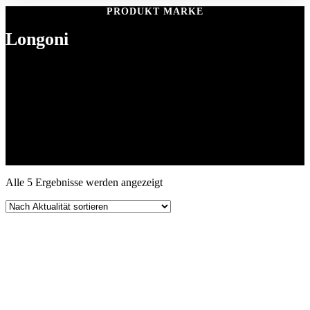
PRODUKT MARKE
Longoni
Longoni
Longoni ist eine Marke für
hochwertige Billardqueues und
Zubehör
. Die Produkte stehen für
präzise Verarbeitung,
exzellente Balance und langlebige Materialien
. Longoni richtet
sich an
Turnierspieler, Vereine und ambitionierte Hobbyspieler
und bietet Queues für
Pool, Snooker und Carambolage
, ergänzt
durch Pflegematerialien und Schutzhüllen.
Nach
Alle 5 Ergebnisse werden angezeigt
Aktualität
sortiert