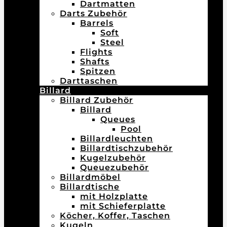
Dartmatten
Darts Zubehör
Barrels
Soft
Steel
Flights
Shafts
Spitzen
Darttaschen
Billard
Billard Zubehör
Billard
Queues
Pool
Billardleuchten
Billardtischzubehör
Kugelzubehör
Queuezubehör
Billardmöbel
Billardtische
mit Holzplatte
mit Schieferplatte
Köcher, Koffer, Taschen
Kugeln