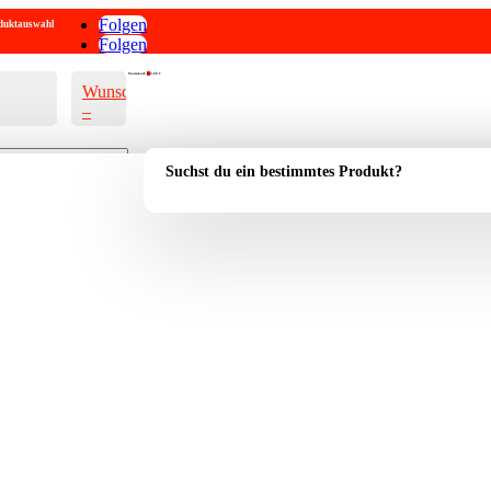
Folgen
roduktauswahl
Folgen
Warenkorb
0
0,00
€
Wunschliste
–
Suchst du ein bestimmtes Produkt?
Account