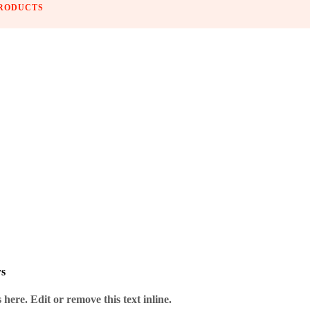
PRODUCTS
 Anbieter – ohne Risiko.
ws
verlässig und gut verpackt.
here. Edit or remove this text inline.