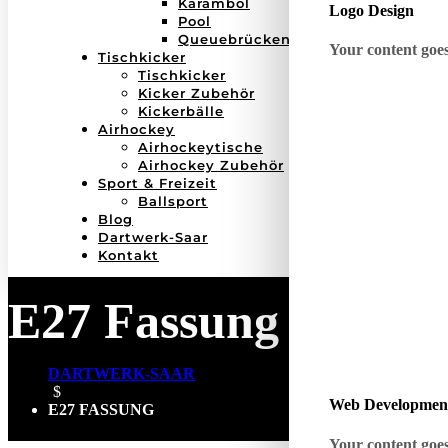
Karambol
Logo Design
Pool
Queuebrücken
Your content goes 
Tischkicker
Tischkicker
Kicker Zubehör
Kickerbälle
Airhockey
Airhockeytische
Airhockey Zubehör
Sport & Freizeit
Ballsport
Blog
Dartwerk-Saar
Kontakt
E27 Fassung
DARTWERK-SAAR
$
Web Developmen
E27 FASSUNG
Your content goes 