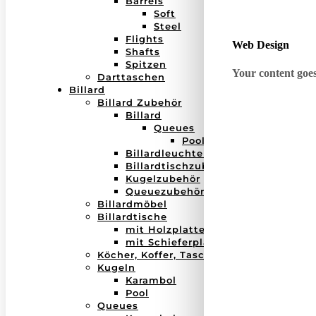
Barrels
Soft
Steel
Flights
Web Design
Shafts
Spitzen
Your content goes 
Darttaschen
Billard
Billard Zubehör
Billard
Queues
Pool
Billardleuchten
Billardtischzubehör
Kugelzubehör
Queuezubehör
Billardmöbel
Billardtische
mit Holzplatte
mit Schieferplatte
Köcher, Koffer, Taschen
Kugeln
Karambol
Pool
Queues