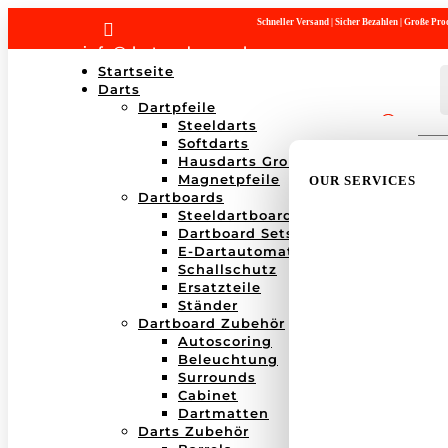
Schneller Versand | Sicher Bezahlen | Große P

info@dartwerk-saar.de
Startseite
Darts
Dartpfeile
Steeldarts
Products
Softdarts
search
Hausdarts Großboxen
Magnetpfeile
OUR SERVICES
Dartboards
Steeldartboards
Dartboard Sets
E-Dartautomaten
Schallschutz
Ersatzteile
Ständer
Dartboard Zubehör
Autoscoring
Beleuchtung
Surrounds
Cabinet
Dartmatten
Darts Zubehör