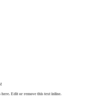
s das Dart-Herz begehrt.
!
here. Edit or remove this text inline.