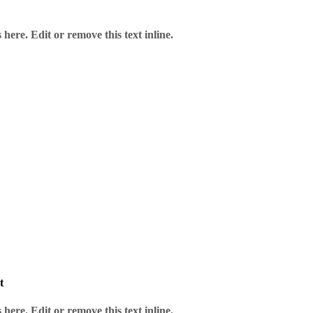
here. Edit or remove this text inline.
t
here. Edit or remove this text inline.