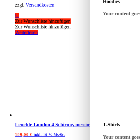
Hoodies
zzgl.
Versandkosten
Your content goes 
U
Zur Wunschliste hinzufügen
Zur Wunschliste hinzufügen
Weiterlesen
Leuchte London 4 Schirme, messing/grün
T-Shirts
199,00
€
inkl. 19 % MwSt.
Your content goes 