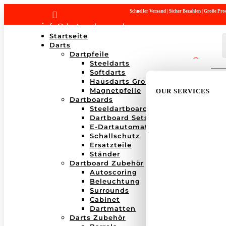
Schneller Versand | Sicher Bezahlen | Große P

info@dartwerk-saar.de
Startseite
Darts
Dartpfeile
Steeldarts
Products
Softdarts
search
Hausdarts Großboxen
Magnetpfeile
OUR SERVICES
Dartboards
Steeldartboards
Dartboard Sets
E-Dartautomaten
Schallschutz
Ersatzteile
Ständer
Dartboard Zubehör
Autoscoring
Beleuchtung
Surrounds
Cabinet
Dartmatten
Darts Zubehör