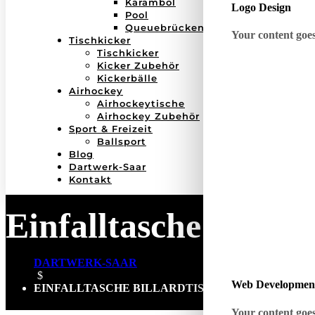
Karambol
Logo Design
Pool
Queuebrücken
Your content goes 
Tischkicker
Tischkicker
Kicker Zubehör
Kickerbälle
Airhockey
Airhockeytische
Airhockey Zubehör
Sport & Freizeit
Ballsport
Blog
Dartwerk-Saar
Kontakt
Einfalltasche Billard
DARTWERK-SAAR
$
Web Developmen
EINFALLTASCHE BILLARDTISCH
Your content goes 