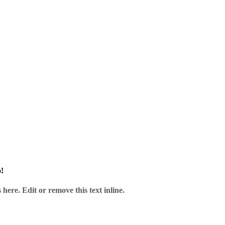
und unserem Service.
!
here. Edit or remove this text inline.