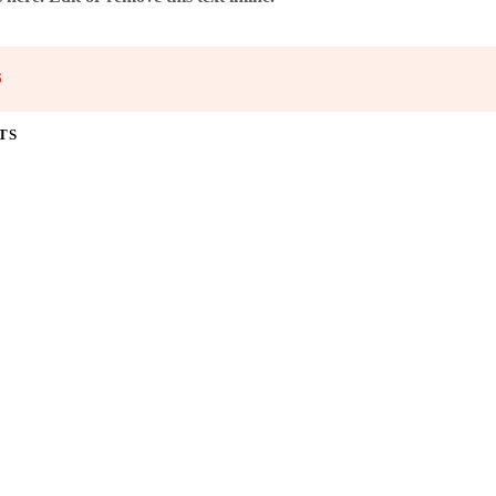
S
TS
z 6 Stück) – 17 cm