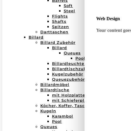
Barrels
Soft
Steel
Flights
Web Design
Shafts
Spitzen
Your content goes 
Darttaschen
Billard
Billard Zubehör
Billard
Queues
Pool
Billardleuchten
Billardtischzubehör
Kugelzubehör
Queuezubehör
Billardmöbel
Billardtische
mit Holzplatte
mit Schieferplatte
Köcher, Koffer, Taschen
Kugeln
Karambol
Pool
Queues