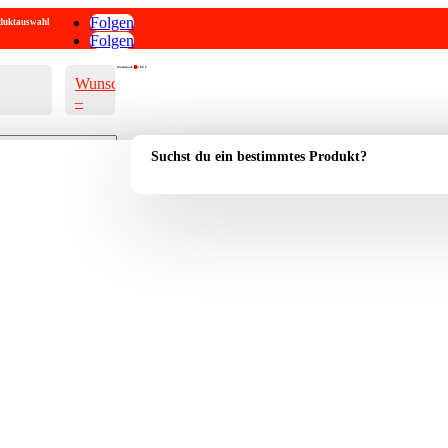
Folgen
roduktauswahl
Folgen
Warenkorb
0
0,00
€
Wunschliste
–
Suchst du ein bestimmtes Produkt?
Account