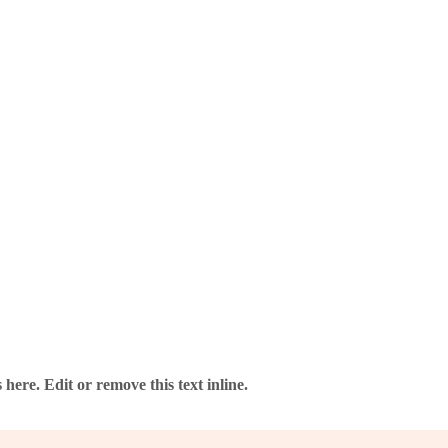
 Anbieter – ohne Risiko.
here. Edit or remove this text inline.
verlässig und gut verpackt.