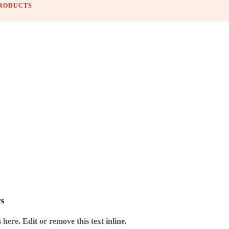
PRODUCTS
s das Dart-Herz begehrt.
ws
here. Edit or remove this text inline.