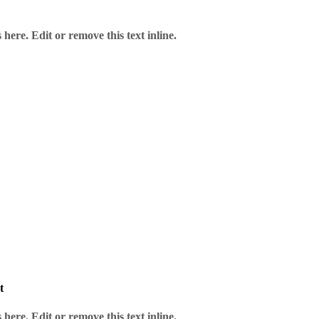
here. Edit or remove this text inline.
tisch
t
here. Edit or remove this text inline.