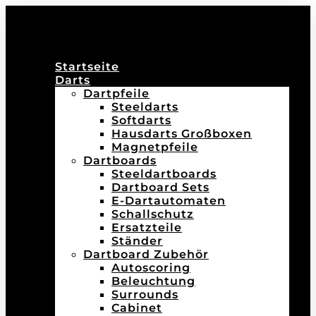
Startseite
Darts
Dartpfeile
Steeldarts
Softdarts
Hausdarts Großboxen
Magnetpfeile
Dartboards
Steeldartboards
Dartboard Sets
E-Dartautomaten
Schallschutz
Ersatzteile
Ständer
Dartboard Zubehör
Autoscoring
Beleuchtung
Surrounds
Cabinet