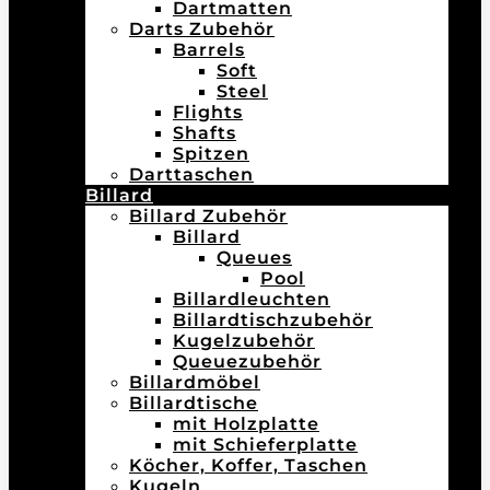
Dartmatten
Darts Zubehör
Barrels
Soft
Steel
Flights
Shafts
Spitzen
Darttaschen
Billard
Billard Zubehör
Billard
Queues
Pool
Billardleuchten
Billardtischzubehör
Kugelzubehör
Queuezubehör
Billardmöbel
Billardtische
mit Holzplatte
mit Schieferplatte
Köcher, Koffer, Taschen
Kugeln