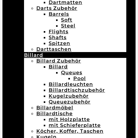
Dartmatten
Darts Zubehör
Barrels
Soft
Steel
Flights
Shafts
Spitzen
Darttaschen
Billard
Billard Zubehör
Billard
Queues
Pool
Billardleuchten
Billardtischzubehör
Kugelzubehör
Queuezubehör
Billardmöbel
Billardtische
mit Holzplatte
mit Schieferplatte
Köcher, Koffer, Taschen
Kugeln