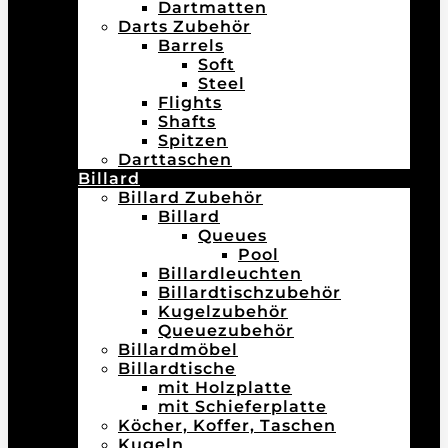
Dartmatten
Darts Zubehör
Barrels
Soft
Steel
Flights
Shafts
Spitzen
Darttaschen
Billard
Billard Zubehör
Billard
Queues
Pool
Billardleuchten
Billardtischzubehör
Kugelzubehör
Queuezubehör
Billardmöbel
Billardtische
mit Holzplatte
mit Schieferplatte
Köcher, Koffer, Taschen
Kugeln