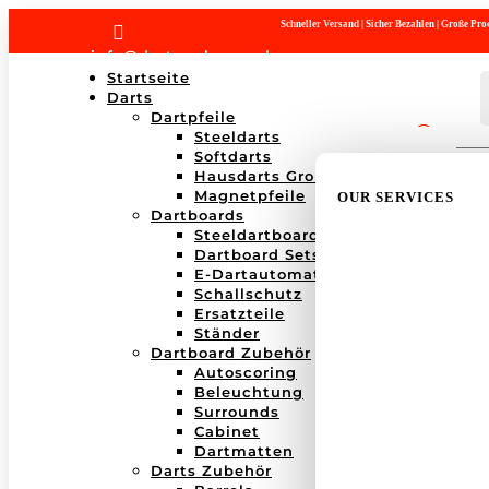
Schneller Versand | Sicher Bezahlen | Große P

info@dartwerk-saar.de
Startseite
Darts
Dartpfeile
Steeldarts
Products
Softdarts
search
Hausdarts Großboxen
Magnetpfeile
OUR SERVICES
Dartboards
Steeldartboards
Dartboard Sets
E-Dartautomaten
Schallschutz
Ersatzteile
Ständer
Dartboard Zubehör
Autoscoring
Beleuchtung
Surrounds
Cabinet
Dartmatten
Darts Zubehör