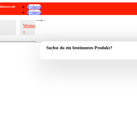
Folgen
roduktauswahl
Folgen
Warenkorb
0
0,00
€
Wunschliste
–
Suchst du ein bestimmtes Produkt?
Account