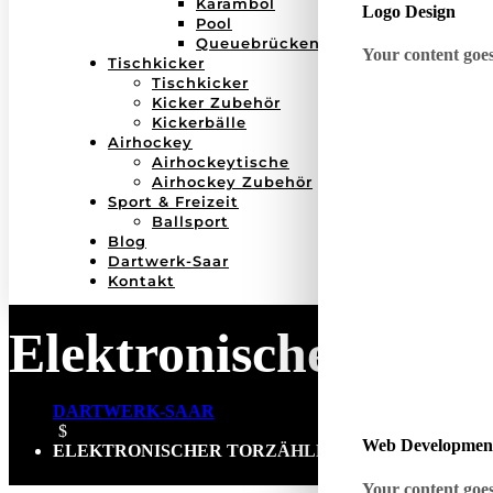
Karambol
Logo Design
Pool
Queuebrücken
Your content goes 
Tischkicker
Tischkicker
Kicker Zubehör
Kickerbälle
Airhockey
Airhockeytische
Airhockey Zubehör
Sport & Freizeit
Ballsport
Blog
Dartwerk-Saar
Kontakt
Elektronischer Torz
DARTWERK-SAAR
$
Web Developmen
ELEKTRONISCHER TORZÄHLER
Your content goes 