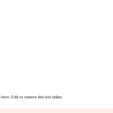
 Anbieter – ohne Risiko.
here. Edit or remove this text inline.
verlässig und gut verpackt.