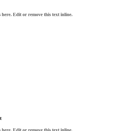
here. Edit or remove this text inline.
ähler
t
here. Edit or remove this text inline.