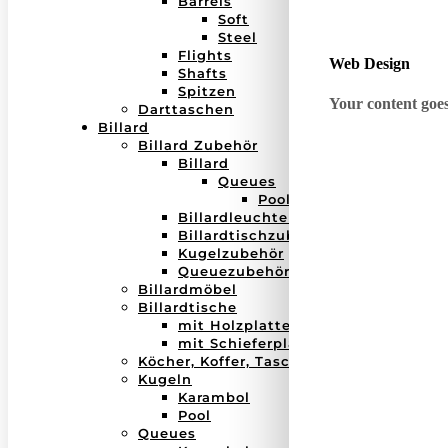
Barrels
Soft
Steel
Flights
Web Design
Shafts
Spitzen
Your content goes 
Darttaschen
Billard
Billard Zubehör
Billard
Queues
Pool
Billardleuchten
Billardtischzubehör
Kugelzubehör
Queuezubehör
Billardmöbel
Billardtische
mit Holzplatte
mit Schieferplatte
Köcher, Koffer, Taschen
Kugeln
Karambol
Pool
Queues