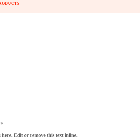
PRODUCTS
s das Dart-Herz begehrt.
ws
here. Edit or remove this text inline.