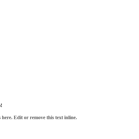
und unserem Service.
!
here. Edit or remove this text inline.