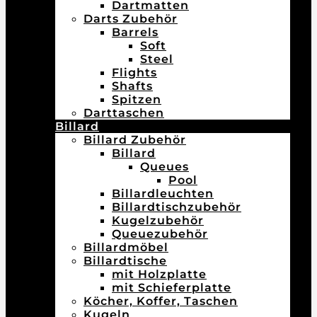
Dartmatten
Darts Zubehör
Barrels
Soft
Steel
Flights
Shafts
Spitzen
Darttaschen
Billard
Billard Zubehör
Billard
Queues
Pool
Billardleuchten
Billardtischzubehör
Kugelzubehör
Queuezubehör
Billardmöbel
Billardtische
mit Holzplatte
mit Schieferplatte
Köcher, Koffer, Taschen
Kugeln