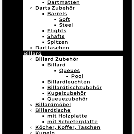
Dartmatten
Darts Zubehör
Barrels
Soft
Steel
Flights
Shafts
Spitzen
Darttaschen
Billard
Billard Zubehör
Billard
Queues
Pool
Billardleuchten
Billardtischzubehör
Kugelzubehör
Queuezubehör
Billardmöbel
Billardtische
mit Holzplatte
mit Schieferplatte
Köcher, Koffer, Taschen
Kugeln