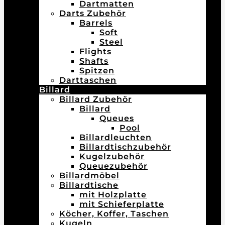
Dartmatten
Darts Zubehör
Barrels
Soft
Steel
Flights
Shafts
Spitzen
Darttaschen
Billard
Billard Zubehör
Billard
Queues
Pool
Billardleuchten
Billardtischzubehör
Kugelzubehör
Queuezubehör
Billardmöbel
Billardtische
mit Holzplatte
mit Schieferplatte
Köcher, Koffer, Taschen
Kugeln