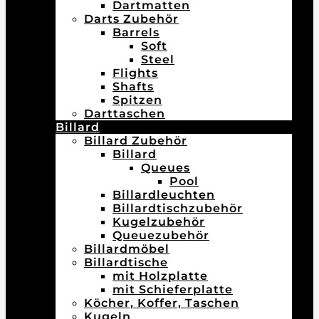
Dartmatten
Darts Zubehör
Barrels
Soft
Steel
Flights
Shafts
Spitzen
Darttaschen
Billard
Billard Zubehör
Billard
Queues
Pool
Billardleuchten
Billardtischzubehör
Kugelzubehör
Queuezubehör
Billardmöbel
Billardtische
mit Holzplatte
mit Schieferplatte
Köcher, Koffer, Taschen
Kugeln