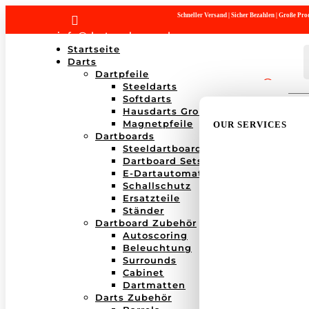
Schneller Versand | Sicher Bezahlen | Große P

info@dartwerk-saar.de
Startseite
Darts
Dartpfeile
Steeldarts
Products
Softdarts
search
Hausdarts Großboxen
Magnetpfeile
OUR SERVICES
Dartboards
Steeldartboards
Dartboard Sets
E-Dartautomaten
Schallschutz
Ersatzteile
Ständer
Dartboard Zubehör
Autoscoring
Beleuchtung
Surrounds
Cabinet
Dartmatten
Darts Zubehör