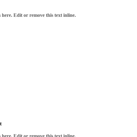
here. Edit or remove this text inline.
h
t
here. Edit or remove this text inline.