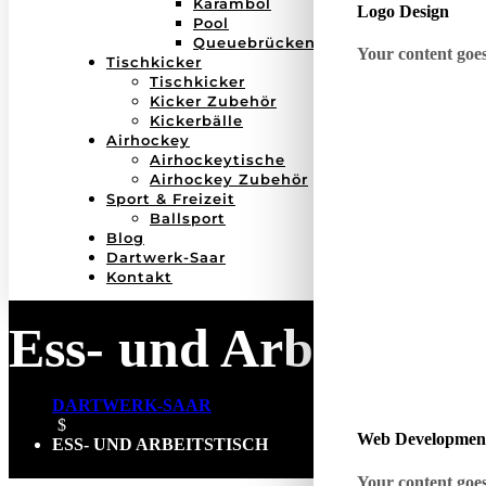
Karambol
Logo Design
Pool
Queuebrücken
Your content goes 
Tischkicker
Tischkicker
Kicker Zubehör
Kickerbälle
Airhockey
Airhockeytische
Airhockey Zubehör
Sport & Freizeit
Ballsport
Blog
Dartwerk-Saar
Kontakt
Ess- und Arbeitstisc
DARTWERK-SAAR
$
Web Developmen
ESS- UND ARBEITSTISCH
Your content goes 