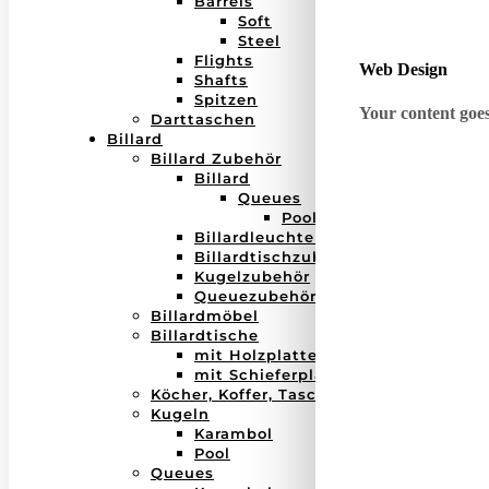
Barrels
Soft
Steel
Flights
Web Design
Shafts
Spitzen
Your content goes 
Darttaschen
Billard
Billard Zubehör
Billard
Queues
Pool
Billardleuchten
Billardtischzubehör
Kugelzubehör
Queuezubehör
Billardmöbel
Billardtische
mit Holzplatte
mit Schieferplatte
Köcher, Koffer, Taschen
Kugeln
Karambol
Pool
Queues