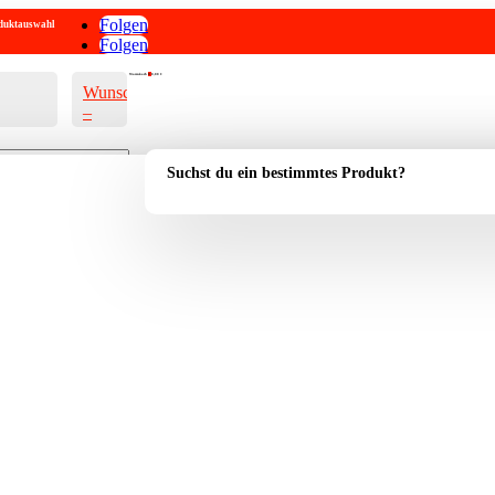
Folgen
roduktauswahl
Folgen
Warenkorb
0
0,00
€
Wunschliste
–
Suchst du ein bestimmtes Produkt?
Account