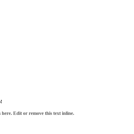
 Anbieter – ohne Risiko.
!
here. Edit or remove this text inline.