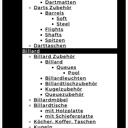
Dartmatten
Darts Zubehör
Barrels
Soft
Steel
Flights
Shafts
Spitzen
Darttaschen
Billard
Billard Zubehör
Billard
Queues
Pool
Billardleuchten
Billardtischzubehör
Kugelzubehör
Queuezubehör
Billardmöbel
Billardtische
mit Holzplatte
mit Schieferplatte
Köcher, Koffer, Taschen
Kugeln