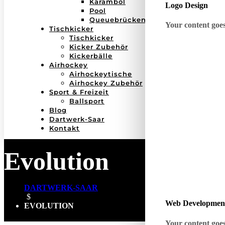
Karambol
Logo Design
Pool
Queuebrücken
Your content goes 
Tischkicker
Tischkicker
Kicker Zubehör
Kickerbälle
Airhockey
Airhockeytische
Airhockey Zubehör
Sport & Freizeit
Ballsport
Blog
Dartwerk-Saar
Kontakt
Evolution
DARTWERK-SAAR
$
Web Developmen
EVOLUTION
Your content goes 