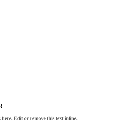
verlässig und gut verpackt.
!
here. Edit or remove this text inline.
s das Dart-Herz begehrt.