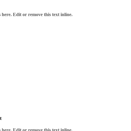
here. Edit or remove this text inline.
t
here. Edit or remove this text inline.