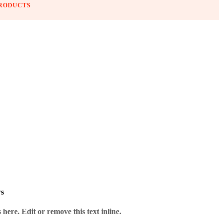
PRODUCTS
 Anbieter – ohne Risiko.
ws
here. Edit or remove this text inline.