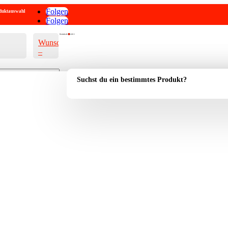
Folgen
roduktauswahl
Folgen
Warenkorb
0
0,00
€
Wunschliste
–
Suchst du ein bestimmtes Produkt?
Account