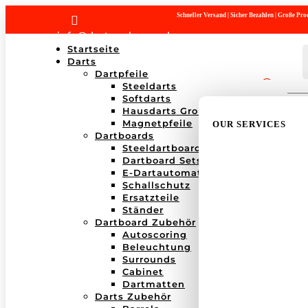
Schneller Versand | Sicher Bezahlen | Große P

info@dartwerk-saar.de
Startseite
Darts
Dartpfeile
Steeldarts
Products
Softdarts
search
Hausdarts Großboxen
Magnetpfeile
OUR SERVICES
Dartboards
Steeldartboards
Dartboard Sets
E-Dartautomaten
Schallschutz
Ersatzteile
Ständer
Dartboard Zubehör
Autoscoring
Beleuchtung
Surrounds
Cabinet
Dartmatten
Darts Zubehör