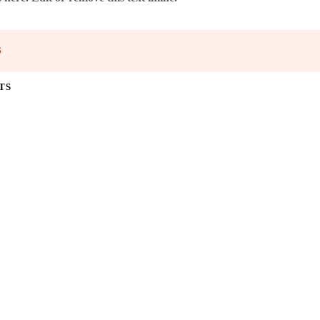
S
TS
 993401