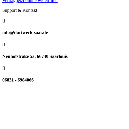
Vertrag jetzt online widerrufen
Support & Kontakt

info@dartwerk-saar.de

Neuhofstraße 5a, 66740 Saarlouis

06831 - 6984066