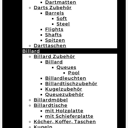
Dartmatten
Darts Zubehör
Barrels
Soft
Steel
Flights
Shafts
Spitzen
Darttaschen
Billard
Billard Zubehör
Billard
Queues
Pool
Billardleuchten
Billardtischzubehör
Kugelzubehör
Queuezubehör
Billardmöbel
Billardtische
mit Holzplatte
mit Schieferplatte
Köcher, Koffer, Taschen
Kugeln