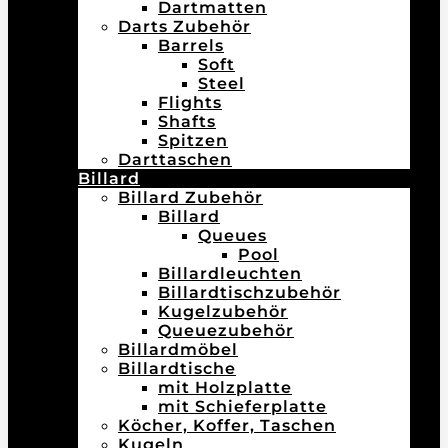
Dartmatten
Darts Zubehör
Barrels
Soft
Steel
Flights
Shafts
Spitzen
Darttaschen
Billard
Billard Zubehör
Billard
Queues
Pool
Billardleuchten
Billardtischzubehör
Kugelzubehör
Queuezubehör
Billardmöbel
Billardtische
mit Holzplatte
mit Schieferplatte
Köcher, Koffer, Taschen
Kugeln