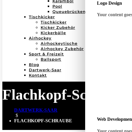
Karambol
Logo Design
Pool
Queuebrücken
Your content goes 
Tischkicker
Tischkicker
Kicker Zubehör
Kickerbälle
Airhockey
Airhockeytische
Airhockey Zubehör
Sport & Freizeit
Ballsport
Blog
Dartwerk-Saar
Kontakt
Flachkopf-Schraube
DARTWERK-SAAR
$
Web Developmen
FLACHKOPF-SCHRAUBE
Your content goes 