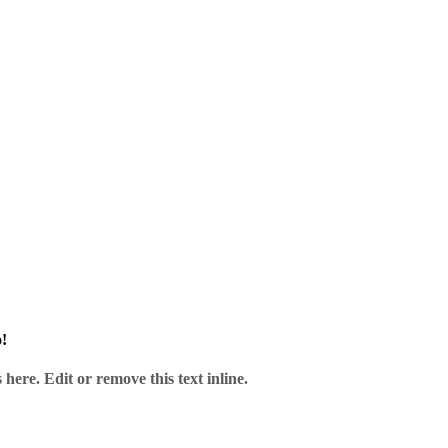
und unserem Service.
!
here. Edit or remove this text inline.