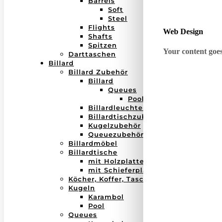
Barrels
Soft
Steel
Flights
Web Design
Shafts
Spitzen
Your content goes 
Darttaschen
Billard
Billard Zubehör
Billard
Queues
Pool
Billardleuchten
Billardtischzubehör
Kugelzubehör
Queuezubehör
Billardmöbel
Billardtische
mit Holzplatte
mit Schieferplatte
Köcher, Koffer, Taschen
Kugeln
Karambol
Pool
Queues