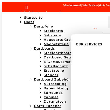
Schneller Versand | Sicher Bezahlen | Große P

info@dartwerk-saar.de
Startseite
Darts
Dartpfeile
Steeldarts
Products
Softdarts
search
Hausdarts Großboxen
Magnetpfeile
OUR SERVICES
Dartboards
Steeldartboards
Dartboard Sets
E-Dartautomaten
Schallschutz
Ersatzteile
Ständer
Dartboard Zubehör
Autoscoring
Beleuchtung
Surrounds
Cabinet
Dartmatten
Darts Zubehör