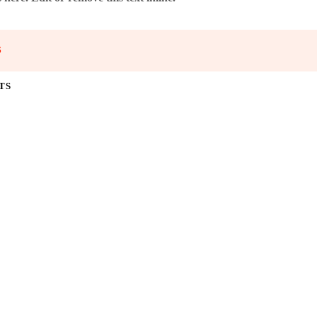
S
TS
 (11 St.)