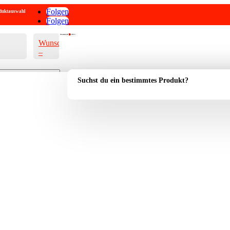
Folgen
roduktauswahl
Folgen
Warenkorb
0
0,00
€
Wunschliste
–
Suchst du ein bestimmtes Produkt?
Account