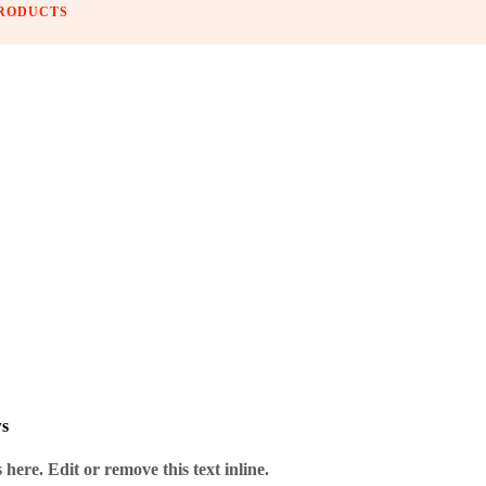
PRODUCTS
s das Dart-Herz begehrt.
ws
here. Edit or remove this text inline.