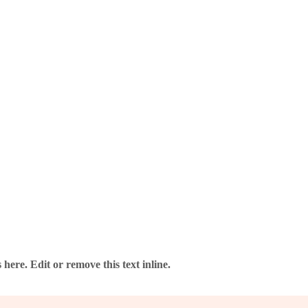
 Anbieter – ohne Risiko.
here. Edit or remove this text inline.
verlässig und gut verpackt.