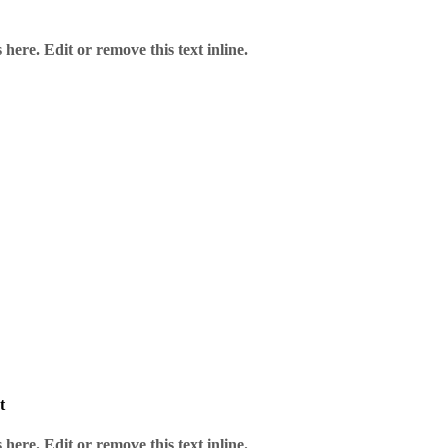
here. Edit or remove this text inline.
t
here. Edit or remove this text inline.