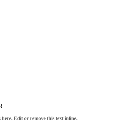
und unserem Service.
!
here. Edit or remove this text inline.