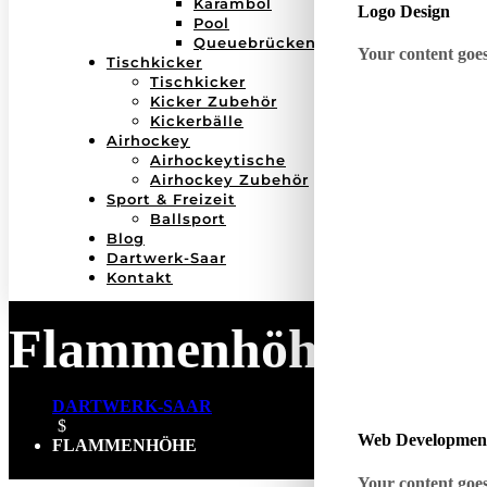
Karambol
Logo Design
Pool
Queuebrücken
Your content goes 
Tischkicker
Tischkicker
Kicker Zubehör
Kickerbälle
Airhockey
Airhockeytische
Airhockey Zubehör
Sport & Freizeit
Ballsport
Blog
Dartwerk-Saar
Kontakt
Flammenhöhe
DARTWERK-SAAR
$
Web Developmen
FLAMMENHÖHE
Your content goes 