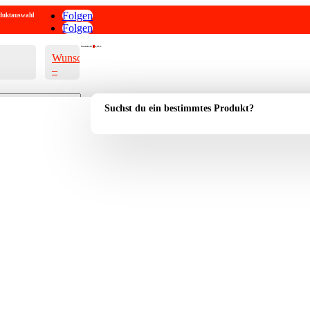
Folgen
roduktauswahl
Folgen
Warenkorb
0
0,00
€
Wunschliste
–
Suchst du ein bestimmtes Produkt?
Account