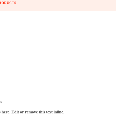
PRODUCTS
s das Dart-Herz begehrt.
ws
here. Edit or remove this text inline.