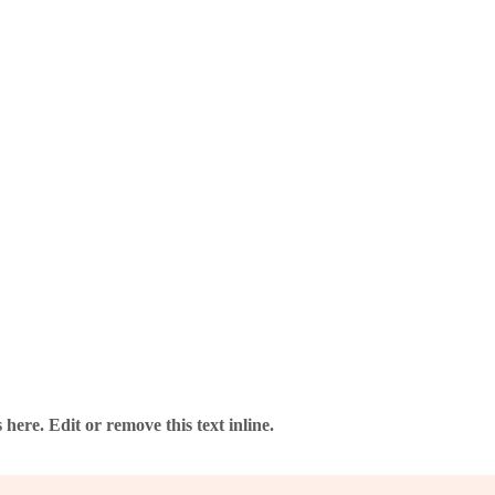
 Anbieter – ohne Risiko.
here. Edit or remove this text inline.
verlässig und gut verpackt.