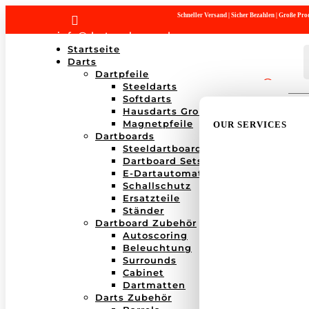
Schneller Versand | Sicher Bezahlen | Große P

info@dartwerk-saar.de
Startseite
Darts
Dartpfeile
Steeldarts
Products
Softdarts
search
Hausdarts Großboxen
Magnetpfeile
OUR SERVICES
Dartboards
Steeldartboards
Dartboard Sets
E-Dartautomaten
Schallschutz
Ersatzteile
Ständer
Dartboard Zubehör
Autoscoring
Beleuchtung
Surrounds
Cabinet
Dartmatten
Darts Zubehör