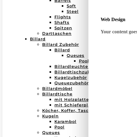
Barrels
Soft
Steel
Flights
Web Design
Shafts
Spitzen
Your content goes 
Darttaschen
Billard
Billard Zubehör
Billard
Queues
Pool
Billardleuchten
Billardtischzubehör
Kugelzubehör
Queuezubehör
Billardmöbel
Billardtische
mit Holzplatte
mit Schieferplatte
Köcher, Koffer, Taschen
Kugeln
Karambol
Pool
Queues