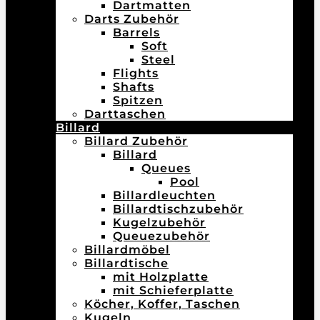
Dartmatten
Darts Zubehör
Barrels
Soft
Steel
Flights
Shafts
Spitzen
Darttaschen
Billard
Billard Zubehör
Billard
Queues
Pool
Billardleuchten
Billardtischzubehör
Kugelzubehör
Queuezubehör
Billardmöbel
Billardtische
mit Holzplatte
mit Schieferplatte
Köcher, Koffer, Taschen
Kugeln