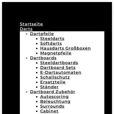
Startseite
Darts
Dartpfeile
Steeldarts
Softdarts
Hausdarts Großboxen
Magnetpfeile
Dartboards
Steeldartboards
Dartboard Sets
E-Dartautomaten
Schallschutz
Ersatzteile
Ständer
Dartboard Zubehör
Autoscoring
Beleuchtung
Surrounds
Cabinet