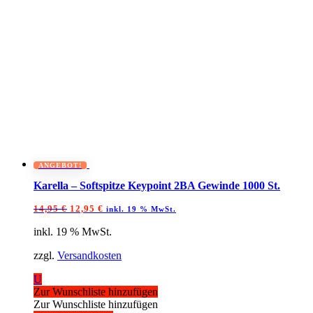
ANGEBOT!
Karella – Softspitze Keypoint 2BA Gewinde 1000 St.
Ursprünglicher
Aktueller
14,95
€
12,95
€
inkl. 19 % MwSt.
Preis
Preis
war:
ist:
inkl. 19 % MwSt.
14,95 €
12,95 €.
zzgl.
Versandkosten
U
Zur Wunschliste hinzufügen
Zur Wunschliste hinzufügen