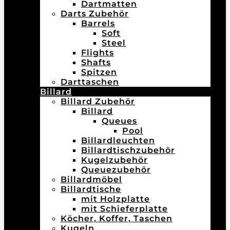
Dartmatten
Darts Zubehör
Barrels
Soft
Steel
Flights
Shafts
Spitzen
Darttaschen
Billard
Billard Zubehör
Billard
Queues
Pool
Billardleuchten
Billardtischzubehör
Kugelzubehör
Queuezubehör
Billardmöbel
Billardtische
mit Holzplatte
mit Schieferplatte
Köcher, Koffer, Taschen
Kugeln