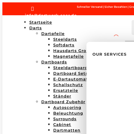
Schneller Versand | Sicher Bezahlen | G

info@dartwerk-saar.de
Startseite
Darts
Dartpfeile
Steeldarts
Products
search
Softdarts
Hausdarts Großboxen
OUR SERVICES
Magnetpfeile
Dartboards
Steeldartboards
Dartboard Sets
E-Dartautomaten
Schallschutz
Ersatzteile
Ständer
Dartboard Zubehör
Autoscoring
Beleuchtung
Surrounds
Cabinet
Dartmatten