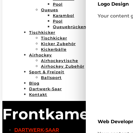
Logo Design
Pool
Queues
Karambol
Your content g
Pool
Queuebrücken
Tischkicker
Tischkicker
Kicker Zubehör
Kickerbälle
Airhockey
Airhockeytische
Airhockey Zubehör
Sport & Freizeit
Ballsport
Blog
Dartwerk-Saar
Kontakt
Frontkamera Au
Web Develop
DARTWERK-SAAR