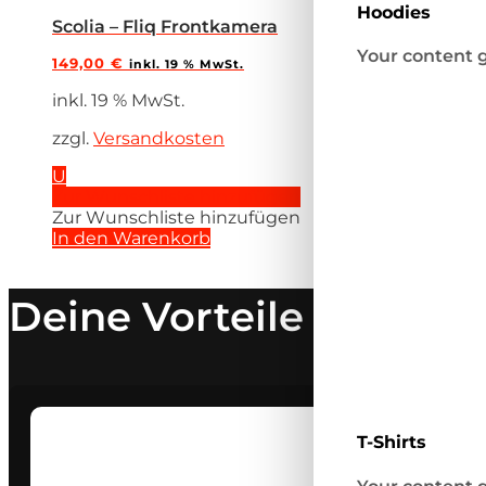
Hoodies
Scolia – Fliq Frontkamera
Your content g
149,00
€
inkl. 19 % MwSt.
inkl. 19 % MwSt.
zzgl.
Versandkosten
U
Zur Wunschliste hinzufügen
Zur Wunschliste hinzufügen
In den Warenkorb
Deine Vorteile bei Dar
T-Shirts