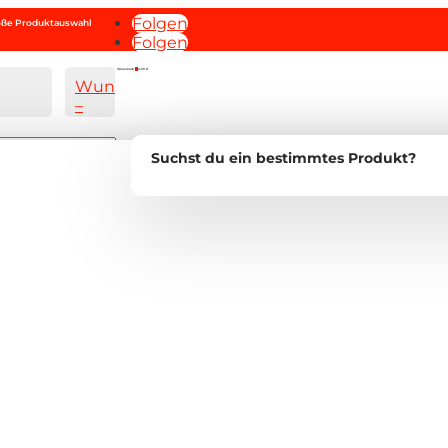
Folgen
roße Produktauswahl
Folgen
Warenkorb
0
0,00
€
Wunschliste
–
Suchst du ein bestimmtes Produkt?
Account