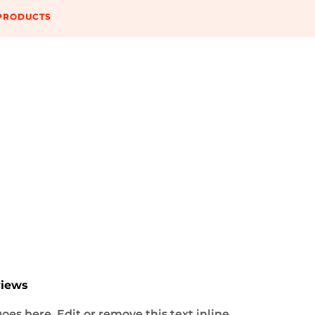
PRODUCTS
chnell, zuverlässig und gut verpackt.
views
oes here. Edit or remove this text inline.