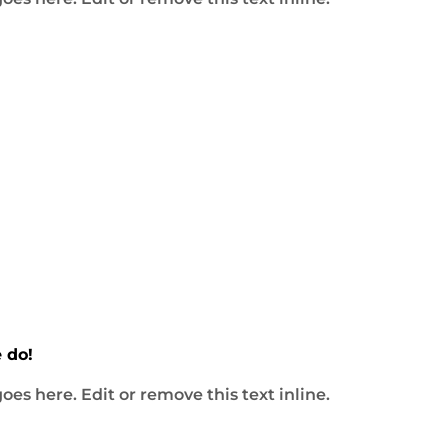
alles, was das Dart-Herz begehrt.
 do!
oes here. Edit or remove this text inline.