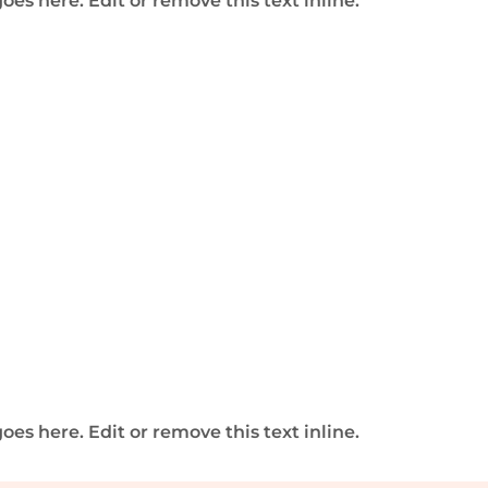
oes here. Edit or remove this text inline.
e, sichere Anbieter – ohne Risiko.
oes here. Edit or remove this text inline.