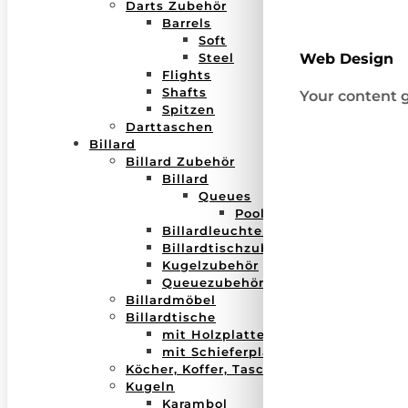
Darts Zubehör
Barrels
Soft
Steel
Web Design
Flights
Shafts
Your content g
Spitzen
Darttaschen
Billard
Billard Zubehör
Billard
Queues
Pool
Billardleuchten
Billardtischzubehör
Kugelzubehör
Queuezubehör
Billardmöbel
Billardtische
mit Holzplatte
mit Schieferplatte
Köcher, Koffer, Taschen
Kugeln
Karambol