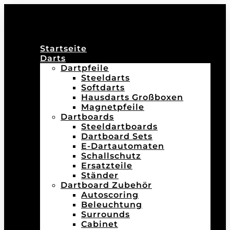
Startseite
Darts
Dartpfeile
Steeldarts
Softdarts
Hausdarts Großboxen
Magnetpfeile
Dartboards
Steeldartboards
Dartboard Sets
E-Dartautomaten
Schallschutz
Ersatzteile
Ständer
Dartboard Zubehör
Autoscoring
Beleuchtung
Surrounds
Cabinet