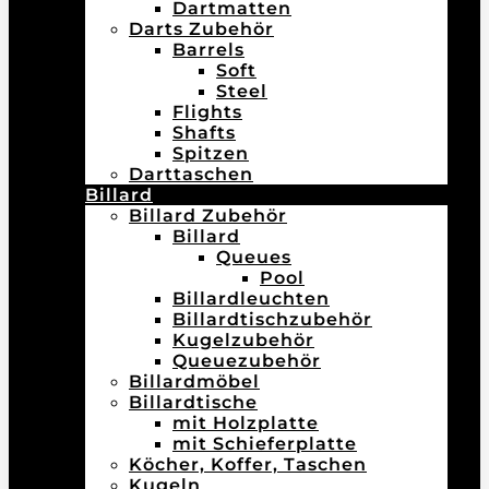
Dartmatten
Darts Zubehör
Barrels
Soft
Steel
Flights
Shafts
Spitzen
Darttaschen
Billard
Billard Zubehör
Billard
Queues
Pool
Billardleuchten
Billardtischzubehör
Kugelzubehör
Queuezubehör
Billardmöbel
Billardtische
mit Holzplatte
mit Schieferplatte
Köcher, Koffer, Taschen
Kugeln