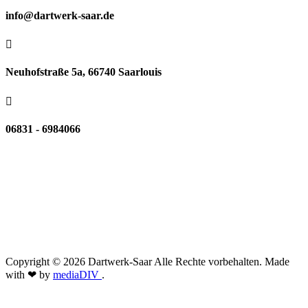
info@dartwerk-saar.de

Neuhofstraße 5a, 66740 Saarlouis

06831 - 6984066
Copyright © 2026 Dartwerk-Saar Alle Rechte vorbehalten. Made
with ❤ by
mediaDIV
.