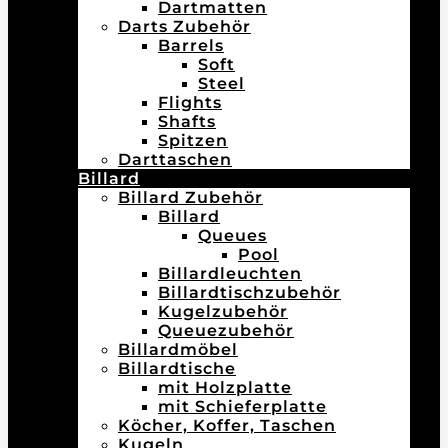
Dartmatten
Darts Zubehör
Barrels
Soft
Steel
Flights
Shafts
Spitzen
Darttaschen
Billard
Billard Zubehör
Billard
Queues
Pool
Billardleuchten
Billardtischzubehör
Kugelzubehör
Queuezubehör
Billardmöbel
Billardtische
mit Holzplatte
mit Schieferplatte
Köcher, Koffer, Taschen
Kugeln