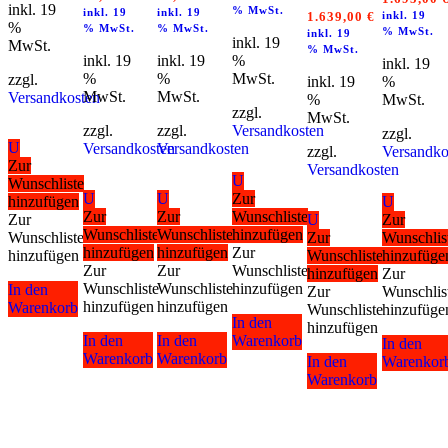
inkl. 19
% MwSt.
inkl. 19
inkl. 19
1.639,00
€
inkl. 19
%
% MwSt.
% MwSt.
% MwSt.
inkl. 19
inkl. 19
MwSt.
% MwSt.
inkl. 19
inkl. 19
%
inkl. 19
%
%
MwSt.
zzgl.
inkl. 19
%
MwSt.
MwSt.
Versandkosten
%
MwSt.
zzgl.
MwSt.
zzgl.
zzgl.
Versandkosten
zzgl.
U
Versandkosten
Versandkosten
zzgl.
Versandko
Zur
Versandkosten
U
Wunschliste
U
U
Zur
hinzufügen
U
Zur
Zur
Wunschliste
Zur
U
Zur
Wunschliste
Wunschliste
hinzufügen
Wunschliste
Zur
Wunschlis
hinzufügen
hinzufügen
Zur
hinzufügen
Wunschliste
hinzufüge
Zur
Zur
Wunschliste
hinzufügen
Zur
Wunschliste
Wunschliste
hinzufügen
In den
Zur
Wunschlis
hinzufügen
hinzufügen
Warenkorb
Wunschliste
hinzufüge
In den
hinzufügen
In den
In den
Warenkorb
In den
Warenkorb
Warenkorb
In den
Warenkor
Warenkorb