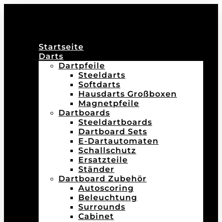
Startseite
Darts
Dartpfeile
Steeldarts
Softdarts
Hausdarts Großboxen
Magnetpfeile
Dartboards
Steeldartboards
Dartboard Sets
E-Dartautomaten
Schallschutz
Ersatzteile
Ständer
Dartboard Zubehör
Autoscoring
Beleuchtung
Surrounds
Cabinet