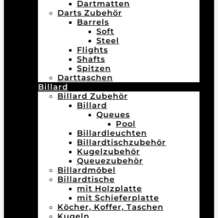
Dartmatten
Darts Zubehör
Barrels
Soft
Steel
Flights
Shafts
Spitzen
Darttaschen
Billard
Billard Zubehör
Billard
Queues
Pool
Billardleuchten
Billardtischzubehör
Kugelzubehör
Queuezubehör
Billardmöbel
Billardtische
mit Holzplatte
mit Schieferplatte
Köcher, Koffer, Taschen
Kugeln