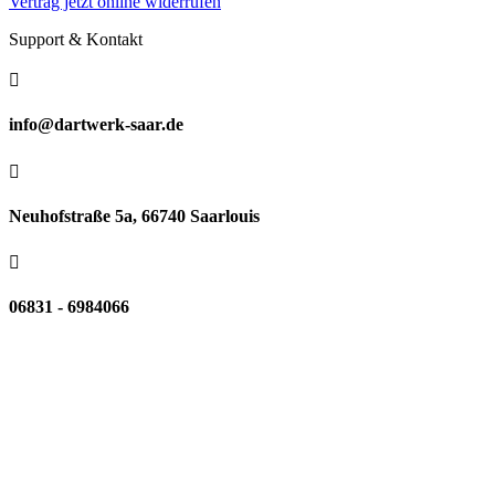
Vertrag jetzt online widerrufen
Support & Kontakt

info@dartwerk-saar.de

Neuhofstraße 5a, 66740 Saarlouis

06831 - 6984066