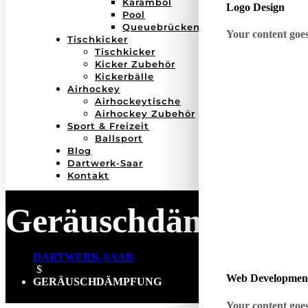
Karambol
Logo Design
Pool
Queuebrücken
Your content goes 
Tischkicker
Tischkicker
Kicker Zubehör
Kickerbälle
Airhockey
Airhockeytische
Airhockey Zubehör
Sport & Freizeit
Ballsport
Blog
Dartwerk-Saar
Kontakt
Geräuschdämpfung
DARTWERK-SAAR
$
Web Developmen
GERÄUSCHDÄMPFUNG
Your content goes 