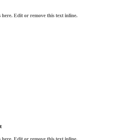
here. Edit or remove this text inline.
t
here. Edit or remove this text inline.