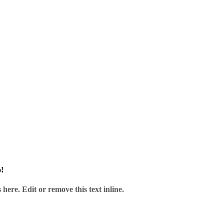
 Anbieter – ohne Risiko.
!
here. Edit or remove this text inline.
verlässig und gut verpackt.