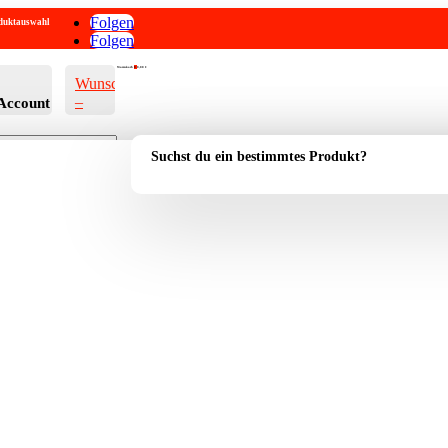
Folgen
roduktauswahl
Folgen
Warenkorb
0
0,00
€
Wunschliste
–
Account
Suchst du ein bestimmtes Produkt?