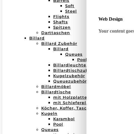
Barrels
Soft
Steel
Flights
Web Design
Shafts
Spitzen
Your content goes 
Darttaschen
Billard
Billard Zubehör
Billard
Queues
Pool
Billardleuchten
Billardtischzubehör
Kugelzubehör
Queuezubehör
Billardmöbel
Billardtische
mit Holzplatte
mit Schieferplatte
Köcher, Koffer, Taschen
Kugeln
Karambol
Pool
Queues