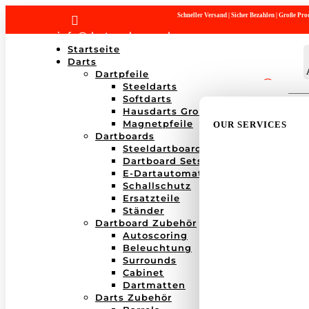
Schneller Versand | Sicher Bezahlen | Große P

info@dartwerk-saar.de
Startseite
Darts
Dartpfeile
Steeldarts
Products
Softdarts
search
Hausdarts Großboxen
Magnetpfeile
OUR SERVICES
Dartboards
Steeldartboards
Dartboard Sets
E-Dartautomaten
Schallschutz
Ersatzteile
Ständer
Dartboard Zubehör
Autoscoring
Beleuchtung
Surrounds
Cabinet
Dartmatten
Darts Zubehör