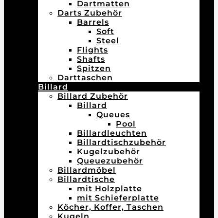
Dartmatten
Darts Zubehör
Barrels
Soft
Steel
Flights
Shafts
Spitzen
Darttaschen
Billard
Billard Zubehör
Billard
Queues
Pool
Billardleuchten
Billardtischzubehör
Kugelzubehör
Queuezubehör
Billardmöbel
Billardtische
mit Holzplatte
mit Schieferplatte
Köcher, Koffer, Taschen
Kugeln