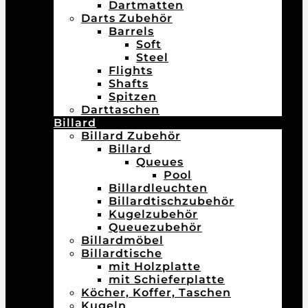
Dartmatten
Darts Zubehör
Barrels
Soft
Steel
Flights
Shafts
Spitzen
Darttaschen
Billard
Billard Zubehör
Billard
Queues
Pool
Billardleuchten
Billardtischzubehör
Kugelzubehör
Queuezubehör
Billardmöbel
Billardtische
mit Holzplatte
mit Schieferplatte
Köcher, Koffer, Taschen
Kugeln