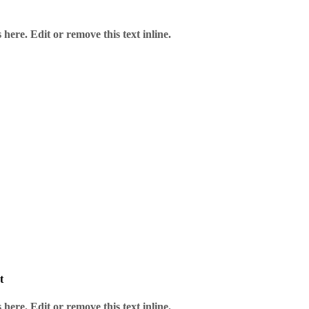
here. Edit or remove this text inline.
t
here. Edit or remove this text inline.