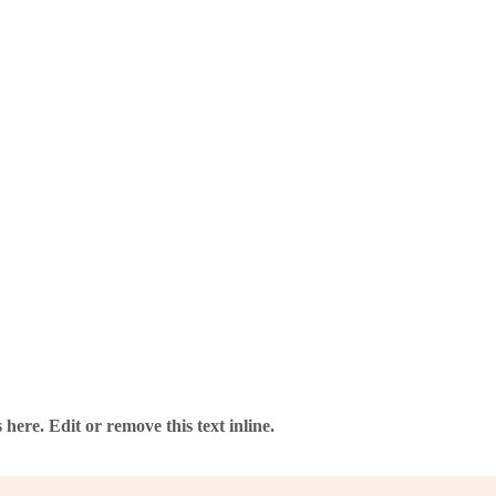
 Anbieter – ohne Risiko.
here. Edit or remove this text inline.
verlässig und gut verpackt.