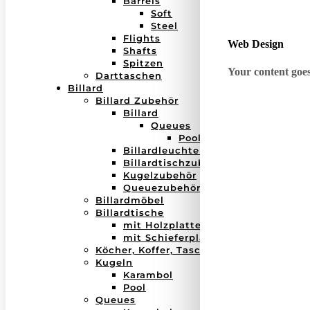
Barrels
Soft
Steel
Flights
Web Design
Shafts
Spitzen
Your content goes 
Darttaschen
Billard
Billard Zubehör
Billard
Queues
Pool
Billardleuchten
Billardtischzubehör
Kugelzubehör
Queuezubehör
Billardmöbel
Billardtische
mit Holzplatte
mit Schieferplatte
Köcher, Koffer, Taschen
Kugeln
Karambol
Pool
Queues