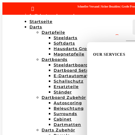
Schneller Versand | Sicher Bezahlen | Große P

info@dartwerk-saar.de
Startseite
Darts
Dartpfeile
Steeldarts
Products
Softdarts
search
Hausdarts Großboxen
Magnetpfeile
OUR SERVICES
Dartboards
Steeldartboards
Dartboard Sets
E-Dartautomaten
Schallschutz
Ersatzteile
Ständer
Dartboard Zubehör
Autoscoring
Beleuchtung
Surrounds
Cabinet
Dartmatten
Darts Zubehör