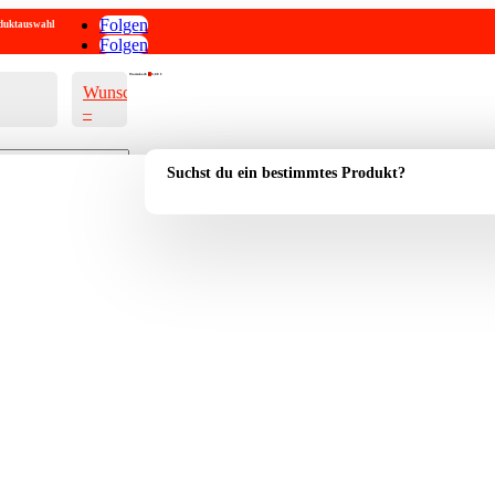
Folgen
roduktauswahl
Folgen
Warenkorb
0
0,00
€
Wunschliste
–
Suchst du ein bestimmtes Produkt?
Account