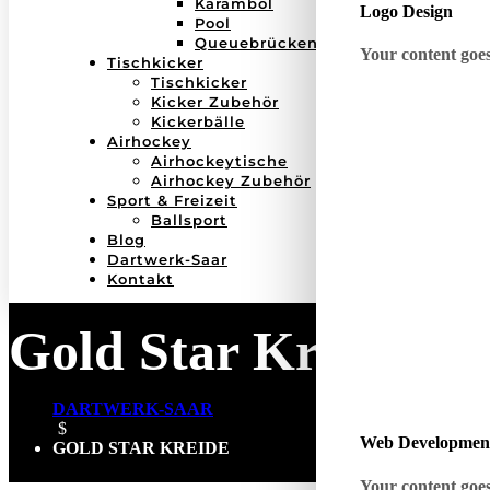
Karambol
Logo Design
Pool
Queuebrücken
Your content goes 
Tischkicker
Tischkicker
Kicker Zubehör
Kickerbälle
Airhockey
Airhockeytische
Airhockey Zubehör
Sport & Freizeit
Ballsport
Blog
Dartwerk-Saar
Kontakt
Gold Star Kreide
DARTWERK-SAAR
$
Web Developmen
GOLD STAR KREIDE
Your content goes 