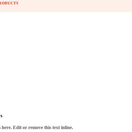
PRODUCTS
s das Dart-Herz begehrt.
ws
here. Edit or remove this text inline.