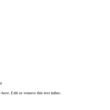
und unserem Service.
!
here. Edit or remove this text inline.