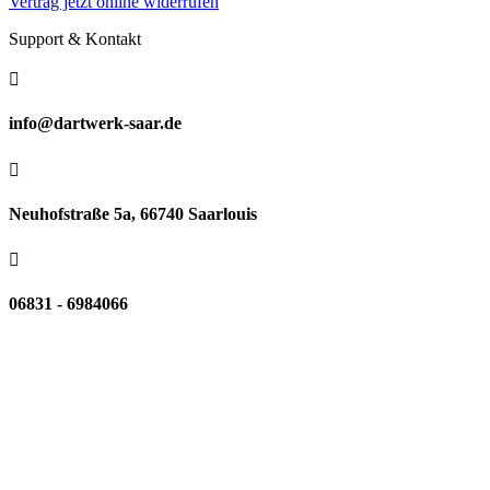
Vertrag jetzt online widerrufen
Support & Kontakt

info@dartwerk-saar.de

Neuhofstraße 5a, 66740 Saarlouis

06831 - 6984066