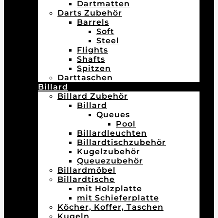
Dartmatten
Darts Zubehör
Barrels
Soft
Steel
Flights
Shafts
Spitzen
Darttaschen
Billard
Billard Zubehör
Billard
Queues
Pool
Billardleuchten
Billardtischzubehör
Kugelzubehör
Queuezubehör
Billardmöbel
Billardtische
mit Holzplatte
mit Schieferplatte
Köcher, Koffer, Taschen
Kugeln