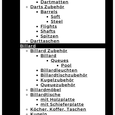
Dartmatten
Darts Zubehör
Barrels
Soft
Steel
Flights
Shafts
Spitzen
Darttaschen
Billard
Billard Zubehör
Billard
Queues
Pool
Billardleuchten
Billardtischzubehör
Kugelzubehör
Queuezubehör
Billardmöbel
Billardtische
mit Holzplatte
mit Schieferplatte
Köcher, Koffer, Taschen
Kugeln