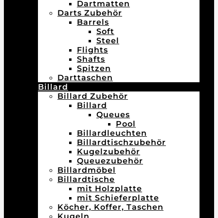
Dartmatten
Darts Zubehör
Barrels
Soft
Steel
Flights
Shafts
Spitzen
Darttaschen
Billard
Billard Zubehör
Billard
Queues
Pool
Billardleuchten
Billardtischzubehör
Kugelzubehör
Queuezubehör
Billardmöbel
Billardtische
mit Holzplatte
mit Schieferplatte
Köcher, Koffer, Taschen
Kugeln