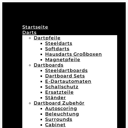
Startseite
Darts
Dartpfeile
Steeldarts
Softdarts
Hausdarts Großboxen
Magnetpfeile
Dartboards
Steeldartboards
Dartboard Sets
E-Dartautomaten
Schallschutz
Ersatzteile
Ständer
Dartboard Zubehör
Autoscoring
Beleuchtung
Surrounds
Cabinet