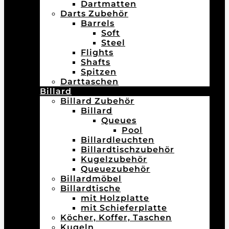
Dartmatten
Darts Zubehör
Barrels
Soft
Steel
Flights
Shafts
Spitzen
Darttaschen
Billard
Billard Zubehör
Billard
Queues
Pool
Billardleuchten
Billardtischzubehör
Kugelzubehör
Queuezubehör
Billardmöbel
Billardtische
mit Holzplatte
mit Schieferplatte
Köcher, Koffer, Taschen
Kugeln