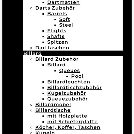
Dartmatten
Darts Zubehör
Barrels
Soft
Steel
Flights
Shafts
Spitzen
Darttaschen
Billard
Billard Zubehör
Billard
Queues
Pool
Billardleuchten
Billardtischzubehör
Kugelzubehör
Queuezubehör
Billardmöbel
Billardtische
mit Holzplatte
mit Schieferplatte
Köcher, Koffer, Taschen
Kugeln