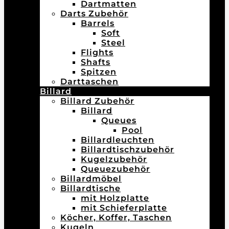
Dartmatten
Darts Zubehör
Barrels
Soft
Steel
Flights
Shafts
Spitzen
Darttaschen
Billard
Billard Zubehör
Billard
Queues
Pool
Billardleuchten
Billardtischzubehör
Kugelzubehör
Queuezubehör
Billardmöbel
Billardtische
mit Holzplatte
mit Schieferplatte
Köcher, Koffer, Taschen
Kugeln