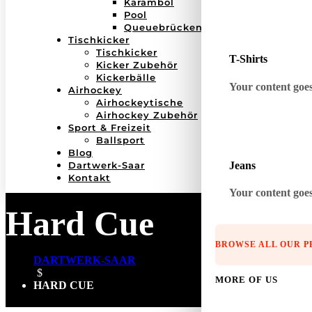
Karambol
Pool
Queuebrücken
Tischkicker
Tischkicker
T-Shirts
Kicker Zubehör
Kickerbälle
Your content goes 
Airhockey
Airhockeytische
Airhockey Zubehör
Sport & Freizeit
Ballsport
Blog
Jeans
Dartwerk-Saar
Kontakt
Your content goes 
Hard Cue
BROWSE ALL OUR 
DARTWERK-SAAR
$
MORE OF US
HARD CUE