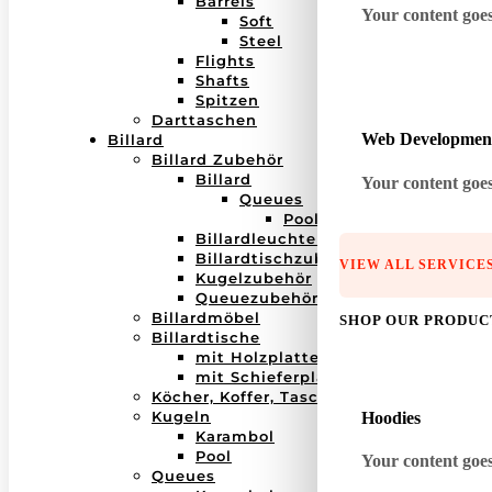
Barrels
Your content goes 
Soft
Steel
Flights
Shafts
Spitzen
Darttaschen
Web Developmen
Billard
Billard Zubehör
Billard
Your content goes 
Queues
Pool
Billardleuchten
Billardtischzubehör
VIEW ALL SERVICE
Kugelzubehör
Queuezubehör
Billardmöbel
SHOP OUR PRODUC
Billardtische
mit Holzplatte
mit Schieferplatte
Köcher, Koffer, Taschen
Kugeln
Hoodies
Karambol
Pool
Your content goes 
Queues