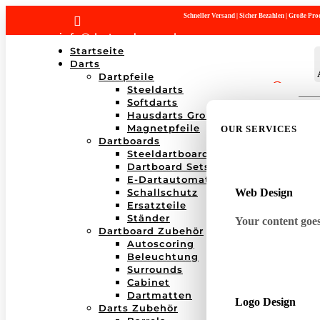
Schneller Versand | Sicher Bezahlen | Große P

info@dartwerk-saar.de
Startseite
Darts
Dartpfeile
Steeldarts
Products
Softdarts
search
Hausdarts Großboxen
Magnetpfeile
OUR SERVICES
Dartboards
Steeldartboards
Dartboard Sets
E-Dartautomaten
Schallschutz
Web Design
Ersatzteile
Ständer
Your content goes 
Dartboard Zubehör
Autoscoring
Beleuchtung
Surrounds
Cabinet
Dartmatten
Logo Design
Darts Zubehör