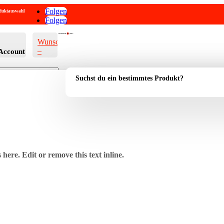
Folgen
roduktauswahl
Folgen
Warenkorb
0
0,00
€
Wunschliste
–
Account
Suchst du ein bestimmtes Produkt?
here. Edit or remove this text inline.