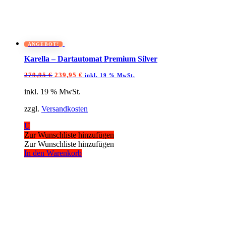
ANGEBOT!
Karella – Dartautomat Premium Silver
Ursprünglicher
Aktueller
279,95
€
239,95
€
inkl. 19 % MwSt.
Preis
Preis
war:
ist:
inkl. 19 % MwSt.
279,95 €
239,95 €.
zzgl.
Versandkosten
U
Zur Wunschliste hinzufügen
Zur Wunschliste hinzufügen
In den Warenkorb