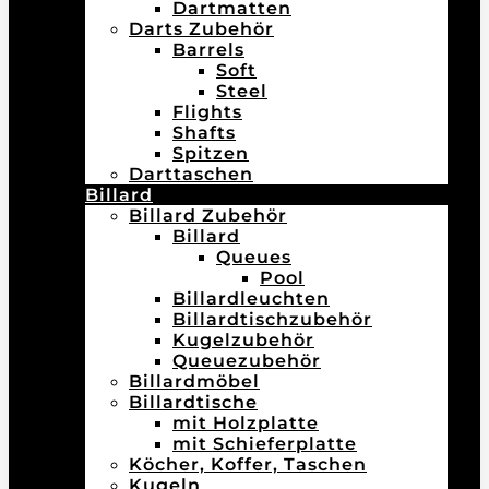
Dartmatten
Darts Zubehör
Barrels
Soft
Steel
Flights
Shafts
Spitzen
Darttaschen
Billard
Billard Zubehör
Billard
Queues
Pool
Billardleuchten
Billardtischzubehör
Kugelzubehör
Queuezubehör
Billardmöbel
Billardtische
mit Holzplatte
mit Schieferplatte
Köcher, Koffer, Taschen
Kugeln