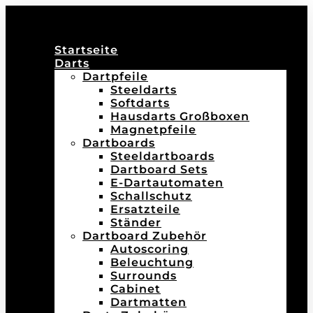
Startseite
Darts
Dartpfeile
Steeldarts
Softdarts
Hausdarts Großboxen
Magnetpfeile
Dartboards
Steeldartboards
Dartboard Sets
E-Dartautomaten
Schallschutz
Ersatzteile
Ständer
Dartboard Zubehör
Autoscoring
Beleuchtung
Surrounds
Cabinet
Dartmatten