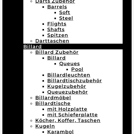
Darts Zubehör
Barrels
Soft
Steel
Flights
Shafts
Spitzen
Darttaschen
Billard
Billard Zubehör
Billard
Queues
Pool
Billardleuchten
Billardtischzubehör
Kugelzubehör
Queuezubehör
Billardmöbel
Billardtische
mit Holzplatte
mit Schieferplatte
Köcher, Koffer, Taschen
Kugeln
Karambol