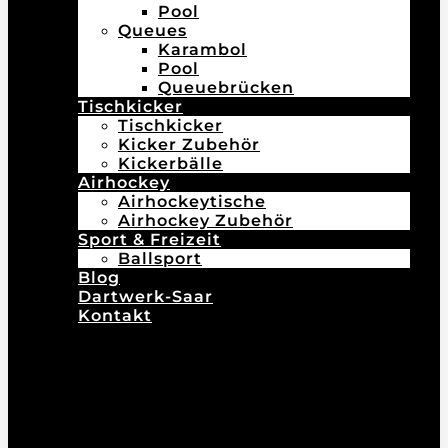
Pool
Queues
Karambol
Pool
Queuebrücken
Tischkicker
Tischkicker
Kicker Zubehör
Kickerbälle
Airhockey
Airhockeytische
Airhockey Zubehör
Sport & Freizeit
Ballsport
Blog
Dartwerk-Saar
Kontakt