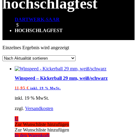
hochschlagfest
DARTWERK-SAAR
$
HOCHSCHLAGFEST
Einzelnes Ergebnis wird angezeigt
Winspeed – Kickerball 29 mm, weiß/schwarz
11,95
€
inkl. 19 % MwSt.
inkl. 19 % MwSt.
zzgl.
Versandkosten
U
Zur Wunschliste hinzufügen
Zur Wunschliste hinzufügen
In den Warenkorb