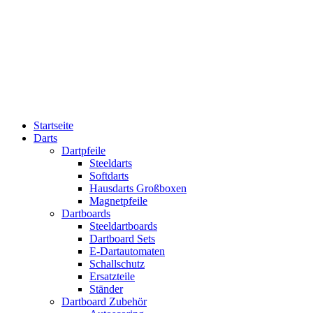
Startseite
Darts
Dartpfeile
Steeldarts
Softdarts
Hausdarts Großboxen
Magnetpfeile
Dartboards
Steeldartboards
Dartboard Sets
E-Dartautomaten
Schallschutz
Ersatzteile
Ständer
Dartboard Zubehör