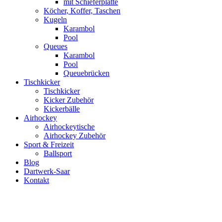
mit Schieferplatte
Köcher, Koffer, Taschen
Kugeln
Karambol
Pool
Queues
Karambol
Pool
Queuebrücken
Tischkicker
Tischkicker
Kicker Zubehör
Kickerbälle
Airhockey
Airhockeytische
Airhockey Zubehör
Sport & Freizeit
Ballsport
Blog
Dartwerk-Saar
Kontakt