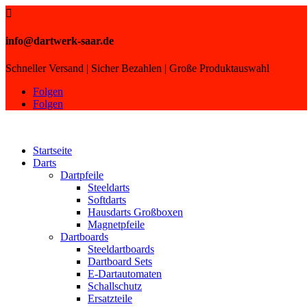

info@dartwerk-saar.de
Schneller Versand | Sicher Bezahlen | Große Produktauswahl
Folgen
Folgen
Startseite
Darts
Dartpfeile
Steeldarts
Softdarts
Hausdarts Großboxen
Magnetpfeile
Dartboards
Steeldartboards
Dartboard Sets
E-Dartautomaten
Schallschutz
Ersatzteile