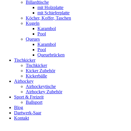
Billardtische
mit Holzplatte
mit Schieferplatte
Köcher, Koffer, Taschen
Kugeln
Karambol
Pool
Queues
Karambol
Pool
Queuebrücken
Tischkicker
Tischkicker
Kicker Zubehör
Kickerbälle
Airhockey
Airhockeytische
Airhockey Zubehör
Sport & Freizeit
Ballsport
Blog
Dartwerk-Saar
Kontakt