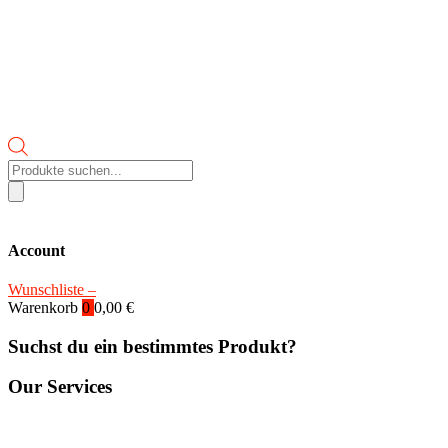
Products
search
Account
Wunschliste –
Warenkorb
0
0,00
€
Suchst du ein bestimmtes Produkt?
Our Services