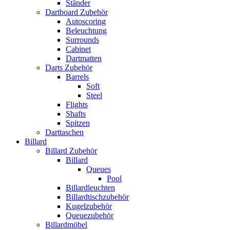
Ständer
Dartboard Zubehör
Autoscoring
Beleuchtung
Surrounds
Cabinet
Dartmatten
Darts Zubehör
Barrels
Soft
Steel
Flights
Shafts
Spitzen
Darttaschen
Billard
Billard Zubehör
Billard
Queues
Pool
Billardleuchten
Billardtischzubehör
Kugelzubehör
Queuezubehör
Billardmöbel