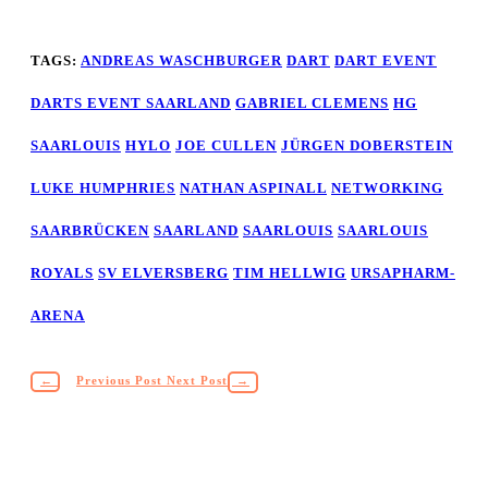
TAGS:
ANDREAS WASCHBURGER
DART
DART EVENT
DARTS EVENT SAARLAND
GABRIEL CLEMENS
HG
SAARLOUIS
HYLO
JOE CULLEN
JÜRGEN DOBERSTEIN
LUKE HUMPHRIES
NATHAN ASPINALL
NETWORKING
SAARBRÜCKEN
SAARLAND
SAARLOUIS
SAARLOUIS
ROYALS
SV ELVERSBERG
TIM HELLWIG
URSAPHARM-
ARENA
←
Previous Post
Next Post
→