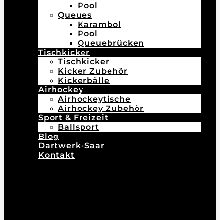
Pool
Queues
Karambol
Pool
Queuebrücken
Tischkicker
Tischkicker
Kicker Zubehör
Kickerbälle
Airhockey
Airhockeytische
Airhockey Zubehör
Sport & Freizeit
Ballsport
Blog
Dartwerk-Saar
Kontakt