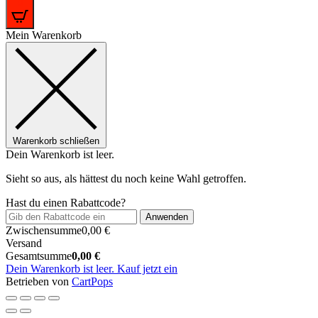
0
Mein Warenkorb
Warenkorb schließen
Dein Warenkorb ist leer.
Sieht so aus, als hättest du noch keine Wahl getroffen.
Hast du einen Rabattcode?
Anwenden
Zwischensumme
0,00
€
Versand
Gesamtsumme
0,00
€
Dein Warenkorb ist leer. Kauf jetzt ein
(öffnet
Betrieben von
CartPops
sich
in