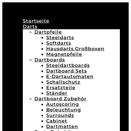
Startseite
Darts
Dartpfeile
Steeldarts
Softdarts
Hausdarts Großboxen
Magnetpfeile
Dartboards
Steeldartboards
Dartboard Sets
E-Dartautomaten
Schallschutz
Ersatzteile
Ständer
Dartboard Zubehör
Autoscoring
Beleuchtung
Surrounds
Cabinet
Dartmatten