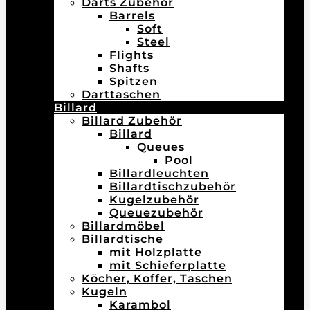
Darts Zubehör
Barrels
Soft
Steel
Flights
Shafts
Spitzen
Darttaschen
Billard
Billard Zubehör
Billard
Queues
Pool
Billardleuchten
Billardtischzubehör
Kugelzubehör
Queuezubehör
Billardmöbel
Billardtische
mit Holzplatte
mit Schieferplatte
Köcher, Koffer, Taschen
Kugeln
Karambol