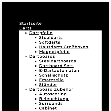
Startseite
Darts
Dartpfeile
Steeldarts
Softdarts
Hausdarts Großboxen
Magnetpfeile
Dartboards
Steeldartboards
Dartboard Sets
E-Dartautomaten
Schallschutz
Ersatzteile
Ständer
Dartboard Zubehör
Autoscoring
Beleuchtung
Surrounds
Cabinet