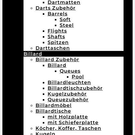
Dartmatten
Darts Zubehör
Barrels
Soft
Steel
Flights
Shafts
Spitzen
Darttaschen
Billard
Billard Zubehör
Billard
Queues
Pool
Billardleuchten
Billardtischzubehör
Kugelzubehör
Queuezubehör
Billardmöbel
Billardtische
mit Holzplatte
mit Schieferplatte
Köcher, Koffer, Taschen
Kugeln