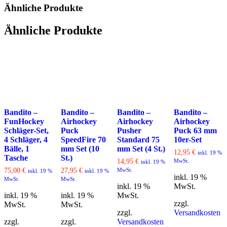
Ähnliche Produkte
Ähnliche Produkte
Bandito –
Bandito –
Bandito –
Bandito –
FunHockey
Airhockey
Airhockey
Airhockey
Schläger-Set,
Puck
Pusher
Puck 63 mm
4 Schläger, 4
SpeedFire 70
Standard 75
10er-Set
Bälle, 1
mm Set (10
mm Set (4 St.)
12,95
€
inkl. 19 %
Tasche
St.)
14,95
€
MwSt.
inkl. 19 %
75,00
€
27,95
€
MwSt.
inkl. 19 %
inkl. 19 %
inkl. 19 %
MwSt.
MwSt.
inkl. 19 %
MwSt.
inkl. 19 %
inkl. 19 %
MwSt.
zzgl.
MwSt.
MwSt.
zzgl.
Versandkosten
zzgl.
zzgl.
Versandkosten