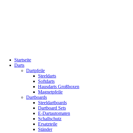
Startseite
Darts
Dartpfeile
Steeldarts
Softdarts
Hausdarts Großboxen
Magnetpfeile
Dartboards
Steeldartboards
Dartboard Sets
E-Dartautomaten
Schallschutz
Ersatzteile
Ständer