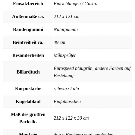
Einsatzbereich
Einrichtungen / Gastro
Außenmaße ca.
212 x 121 cm
Bandengummi
Naturgummi
Beinfreiheit ca.
49 cm
Besonderheiten
Münzprüfer
Eurospeed blaugrün, andere Farben auf
Billardtuch
Bestellung
Korpusfarbe
schwarz / alu
Kugelablauf
Einfalltaschen
Maß des größten
212 x 122 x 30 cm
Packstk.
Montage
durch Fachpersonal empfohlen