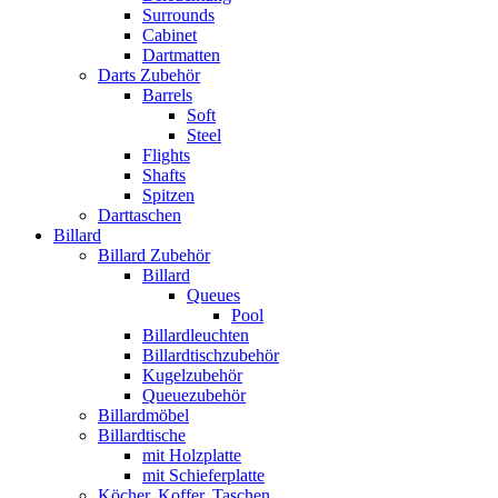
Surrounds
Cabinet
Dartmatten
Darts Zubehör
Barrels
Soft
Steel
Flights
Shafts
Spitzen
Darttaschen
Billard
Billard Zubehör
Billard
Queues
Pool
Billardleuchten
Billardtischzubehör
Kugelzubehör
Queuezubehör
Billardmöbel
Billardtische
mit Holzplatte
mit Schieferplatte
Köcher, Koffer, Taschen