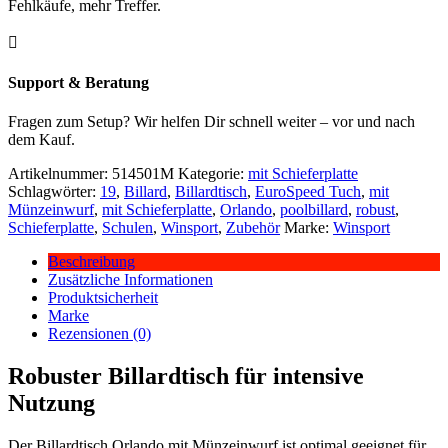
Fehlkäufe, mehr Treffer.

Support & Beratung
Fragen zum Setup? Wir helfen Dir schnell weiter – vor und nach
dem Kauf.
Artikelnummer:
514501M
Kategorie:
mit Schieferplatte
Schlagwörter:
19
,
Billard
,
Billardtisch
,
EuroSpeed Tuch
,
mit
Münzeinwurf
,
mit Schieferplatte
,
Orlando
,
poolbillard
,
robust
,
Schieferplatte
,
Schulen
,
Winsport
,
Zubehör
Marke:
Winsport
Beschreibung
Zusätzliche Informationen
Produktsicherheit
Marke
Rezensionen (0)
Robuster Billardtisch für intensive
Nutzung
Der Billardtisch Orlando mit Münzeinwurf ist optimal geeignet für