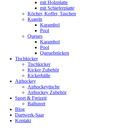
mit Holzplatte
mit Schieferplatte
Köcher, Koffer, Taschen
Kugeln
Karambol
Pool
Queues
Karambol
Pool
Queuebrücken
Tischkicker
Tischkicker
Kicker Zubehör
Kickerbälle
Airhockey
Airhockeytische
Airhockey Zubehör
Sport & Freizeit
Ballsport
Blog
Dartwerk-Saar
Kontakt