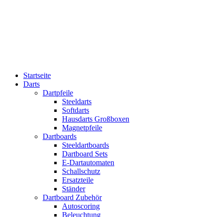
Startseite
Darts
Dartpfeile
Steeldarts
Softdarts
Hausdarts Großboxen
Magnetpfeile
Dartboards
Steeldartboards
Dartboard Sets
E-Dartautomaten
Schallschutz
Ersatzteile
Ständer
Dartboard Zubehör
Autoscoring
Beleuchtung