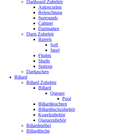
Dartboard Zubehör
Autoscoring
Beleuchtung
Surrounds
Cabinet
Dartmatten
Darts Zubehör
Barrels
Soft
Steel
Flights
Shafts
Spitzen
Darttaschen
Billard
Billard Zubehör
Billard
Queues
Pool
Billardleuchten
Billardtischzubehör
Kugelzubehör
Queuezubehör
Billardmöbel
Billardtische