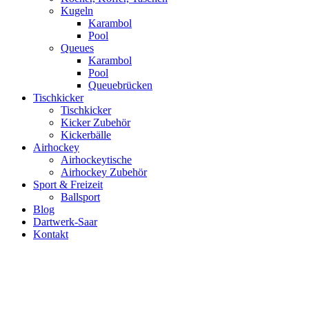
Kugeln
Karambol
Pool
Queues
Karambol
Pool
Queuebrücken
Tischkicker
Tischkicker
Kicker Zubehör
Kickerbälle
Airhockey
Airhockeytische
Airhockey Zubehör
Sport & Freizeit
Ballsport
Blog
Dartwerk-Saar
Kontakt