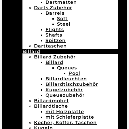
Dartmatten
Darts Zubehör
Barrels
Soft
Steel
Flights
Shafts
Spitzen
Darttaschen
Billard
Billard Zubehör
Billard
Queues
Pool
Billardleuchten
Billardtischzubehör
Kugelzubehör
Queuezubehör
Billardmöbel
Billardtische
mit Holzplatte
mit Schieferplatte
Köcher, Koffer, Taschen
Kugeln