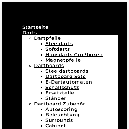
Startseite
Darts
Dartpfeile
Steeldarts
Softdarts
Hausdarts Großboxen
Magnetpfeile
Dartboards
Steeldartboards
Dartboard Sets
E-Dartautomaten
Schallschutz
Ersatzteile
Ständer
Dartboard Zubehör
Autoscoring
Beleuchtung
Surrounds
Cabinet