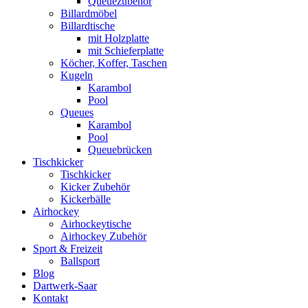
Queuezubehör
Billardmöbel
Billardtische
mit Holzplatte
mit Schieferplatte
Köcher, Koffer, Taschen
Kugeln
Karambol
Pool
Queues
Karambol
Pool
Queuebrücken
Tischkicker
Tischkicker
Kicker Zubehör
Kickerbälle
Airhockey
Airhockeytische
Airhockey Zubehör
Sport & Freizeit
Ballsport
Blog
Dartwerk-Saar
Kontakt