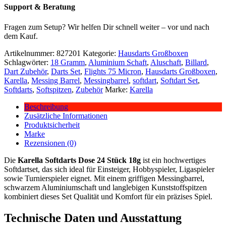
Support & Beratung
Fragen zum Setup? Wir helfen Dir schnell weiter – vor und nach
dem Kauf.
Artikelnummer:
827201
Kategorie:
Hausdarts Großboxen
Schlagwörter:
18 Gramm
,
Aluminium Schaft
,
Aluschaft
,
Billard
,
Dart Zubehör
,
Darts Set
,
Flights 75 Micron
,
Hausdarts Großboxen
,
Karella
,
Messing Barrel
,
Messingbarrel
,
softdart
,
Softdart Set
,
Softdarts
,
Softspitzen
,
Zubehör
Marke:
Karella
Beschreibung
Zusätzliche Informationen
Produktsicherheit
Marke
Rezensionen (0)
Die
Karella Softdarts Dose 24 Stück 18g
ist ein hochwertiges
Softdartset, das sich ideal für Einsteiger, Hobbyspieler, Ligaspieler
sowie Turnierspieler eignet. Mit einem griffigen Messingbarrel,
schwarzem Aluminiumschaft und langlebigen Kunststoffspitzen
kombiniert dieses Set Qualität und Komfort für ein präzises Spiel.
Technische Daten und Ausstattung