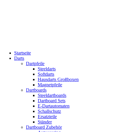
Startseite
Darts
Dartpfeile
Steeldarts
Softdarts
Hausdarts Großboxen
Magnetpfeile
Dartboards
Steeldartboards
Dartboard Sets
E-Dartautomaten
Schallschutz
Ersatzteile
Ständer
Dartboard Zubehör