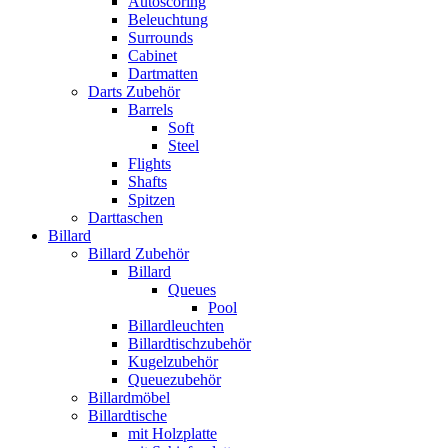
Autoscoring
Beleuchtung
Surrounds
Cabinet
Dartmatten
Darts Zubehör
Barrels
Soft
Steel
Flights
Shafts
Spitzen
Darttaschen
Billard
Billard Zubehör
Billard
Queues
Pool
Billardleuchten
Billardtischzubehör
Kugelzubehör
Queuezubehör
Billardmöbel
Billardtische
mit Holzplatte