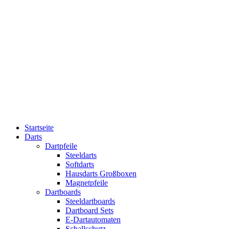
Startseite
Darts
Dartpfeile
Steeldarts
Softdarts
Hausdarts Großboxen
Magnetpfeile
Dartboards
Steeldartboards
Dartboard Sets
E-Dartautomaten
Schallschutz