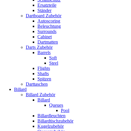
Ersatzteile
Ständer
Dartboard Zubehör
Autoscoring
Beleuchtung
Surrounds
Cabinet
Dartmatten
Darts Zubehör
Barrels
Soft
Steel
Flights
Shafts
Spitzen
Darttaschen
Billard
Billard Zubehör
Billard
Queues
Pool
Billardleuchten
Billardtischzubehör
Kugelzubehör