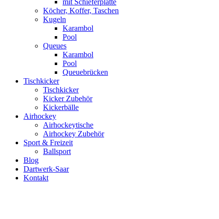
mit Schieferplatte
Köcher, Koffer, Taschen
Kugeln
Karambol
Pool
Queues
Karambol
Pool
Queuebrücken
Tischkicker
Tischkicker
Kicker Zubehör
Kickerbälle
Airhockey
Airhockeytische
Airhockey Zubehör
Sport & Freizeit
Ballsport
Blog
Dartwerk-Saar
Kontakt