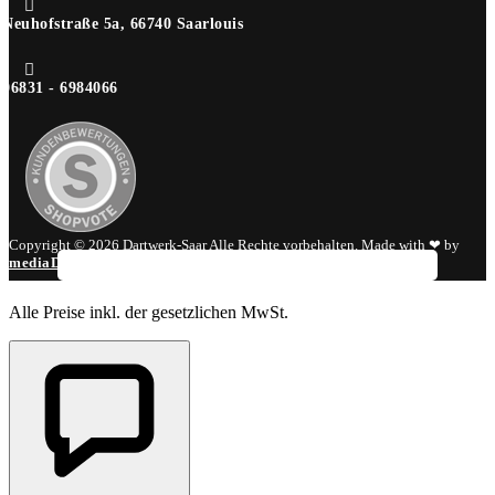

Neuhofstraße 5a, 66740 Saarlouis

06831 - 6984066
Copyright © 2026 Dartwerk-Saar Alle Rechte vorbehalten. Made with ❤ by
mediaDIV
.
Alle Preise inkl. der gesetzlichen MwSt.