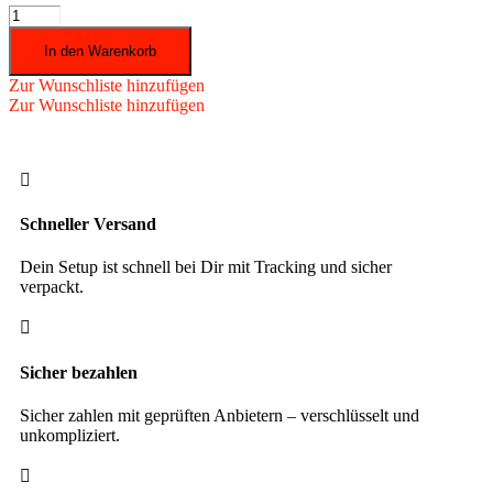
Karella
-
In den Warenkorb
Abwurflinie
Master
Zur Wunschliste hinzufügen
Menge
Zur Wunschliste hinzufügen

Schneller Versand
Dein Setup ist schnell bei Dir mit Tracking und sicher
verpackt.

Sicher bezahlen
Sicher zahlen mit geprüften Anbietern – verschlüsselt und
unkompliziert.
