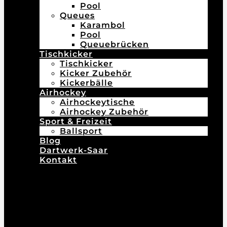
Pool
Queues
Karambol
Pool
Queuebrücken
Tischkicker
Tischkicker
Kicker Zubehör
Kickerbälle
Airhockey
Airhockeytische
Airhockey Zubehör
Sport & Freizeit
Ballsport
Blog
Dartwerk-Saar
Kontakt