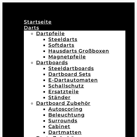
Startseite
Darts
Dartpfeile
Steeldarts
Softdarts
Hausdarts Großboxen
Magnetpfeile
Dartboards
Steeldartboards
Dartboard Sets
E-Dartautomaten
Schallschutz
Ersatzteile
Ständer
Dartboard Zubehör
Autoscoring
Beleuchtung
Surrounds
Cabinet
Dartmatten