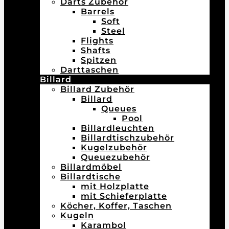
Darts Zubehör
Barrels
Soft
Steel
Flights
Shafts
Spitzen
Darttaschen
Billard
Billard Zubehör
Billard
Queues
Pool
Billardleuchten
Billardtischzubehör
Kugelzubehör
Queuezubehör
Billardmöbel
Billardtische
mit Holzplatte
mit Schieferplatte
Köcher, Koffer, Taschen
Kugeln
Karambol