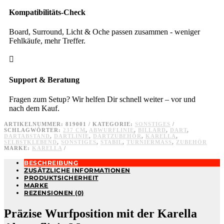
Kompatibilitäts-Check
Board, Surround, Licht & Oche passen zusammen - weniger
Fehlkäufe, mehr Treffer.

Support & Beratung
Fragen zum Setup? Wir helfen Dir schnell weiter – vor und
nach dem Kauf.
ARTIKELNUMMER:
819001
KATEGORIE:
SONSTIGES
SCHLAGWÖRTER:
237 CM
,
ABWURFLINIE
,
BILLARD
,
DART
,
DARTABSTAND
,
DARTLINIE
,
DARTZUBEHÖR
,
KARELLA
,
SELBSTKLEBEND
,
SONSTIGES
,
STABIL
,
TURNIERMASS
,
ZUBEHÖR
MARKE:
KARELLA
BESCHREIBUNG
ZUSÄTZLICHE INFORMATIONEN
PRODUKTSICHERHEIT
MARKE
REZENSIONEN (0)
Präzise Wurfposition mit der Karella