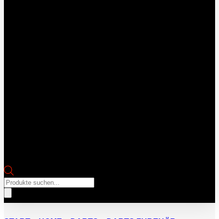
Products
search