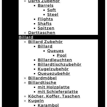
Darts Zubehör
Barrels
Soft
Steel
Flights
Shafts
Spitzen
Darttaschen
Billard
Billard Zubehör
Billard
Queues
Pool
Billardleuchten
Billardtischzubehör
Kugelzubehör
Queuezubehör
Billardmöbel
Billardtische
mit Holzplatte
mit Schieferplatte
Köcher, Koffer, Taschen
Kugeln
Karambol