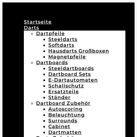
Startseite
Darts
Dartpfeile
Steeldarts
Softdarts
Hausdarts Großboxen
Magnetpfeile
Dartboards
Steeldartboards
Dartboard Sets
E-Dartautomaten
Schallschutz
Ersatzteile
Ständer
Dartboard Zubehör
Autoscoring
Beleuchtung
Surrounds
Cabinet
Dartmatten