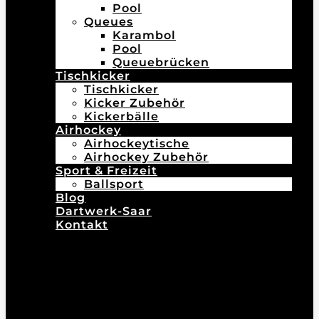
Pool
Queues
Karambol
Pool
Queuebrücken
Tischkicker
Tischkicker
Kicker Zubehör
Kickerbälle
Airhockey
Airhockeytische
Airhockey Zubehör
Sport & Freizeit
Ballsport
Blog
Dartwerk-Saar
Kontakt