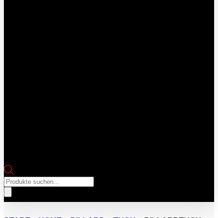
Products
search