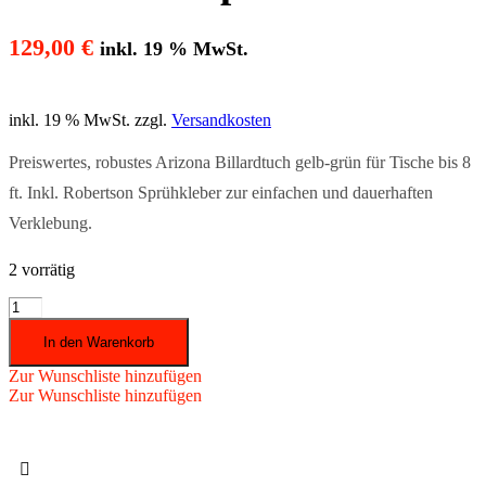
129,00
€
inkl. 19 % MwSt.
inkl. 19 % MwSt.
zzgl.
Versandkosten
Preiswertes, robustes Arizona Billardtuch gelb-grün für Tische bis 8
ft. Inkl. Robertson Sprühkleber zur einfachen und dauerhaften
Verklebung.
2 vorrätig
Billardtuch
Arizona
In den Warenkorb
gelb-
grün
Zur Wunschliste hinzufügen
Coupon
Zur Wunschliste hinzufügen
bis
8ft.
inkl.
Robertson

Sprühkleber