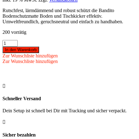
Rutschfest, lärmdämmend und robust schützt die Bandito
Bodenschutzmatte Boden und Tischkicker effektiv.
Umweltfreundlich, geruchsneutral und einfach zu handhaben.
200 vorrätig
Bandito
-
In den Warenkorb
Bodenschutzmatte
Zur Wunschliste hinzufügen
Bandito
Zur Wunschliste hinzufügen
für
Tischkicker
Menge

Schneller Versand
Dein Setup ist schnell bei Dir mit Tracking und sicher verpackt.

Sicher bezahlen