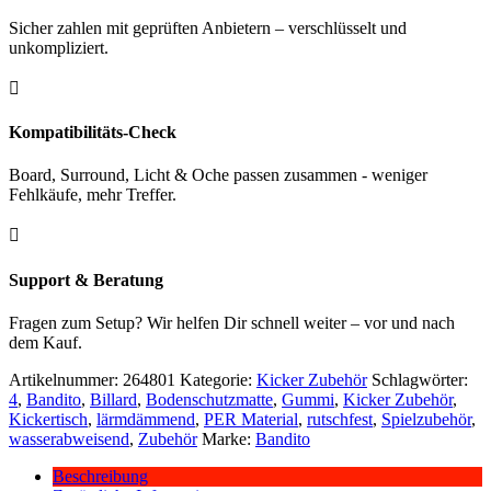
Sicher zahlen mit geprüften Anbietern – verschlüsselt und
unkompliziert.

Kompatibilitäts-Check
Board, Surround, Licht & Oche passen zusammen - weniger
Fehlkäufe, mehr Treffer.

Support & Beratung
Fragen zum Setup? Wir helfen Dir schnell weiter – vor und nach
dem Kauf.
Artikelnummer:
264801
Kategorie:
Kicker Zubehör
Schlagwörter:
4
,
Bandito
,
Billard
,
Bodenschutzmatte
,
Gummi
,
Kicker Zubehör
,
Kickertisch
,
lärmdämmend
,
PER Material
,
rutschfest
,
Spielzubehör
,
wasserabweisend
,
Zubehör
Marke:
Bandito
Beschreibung