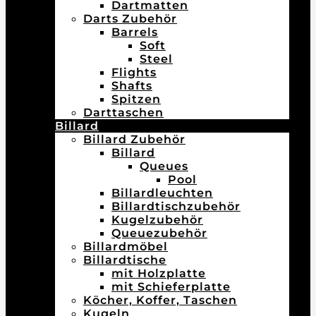
Dartmatten
Darts Zubehör
Barrels
Soft
Steel
Flights
Shafts
Spitzen
Darttaschen
Billard
Billard Zubehör
Billard
Queues
Pool
Billardleuchten
Billardtischzubehör
Kugelzubehör
Queuezubehör
Billardmöbel
Billardtische
mit Holzplatte
mit Schieferplatte
Köcher, Koffer, Taschen
Kugeln