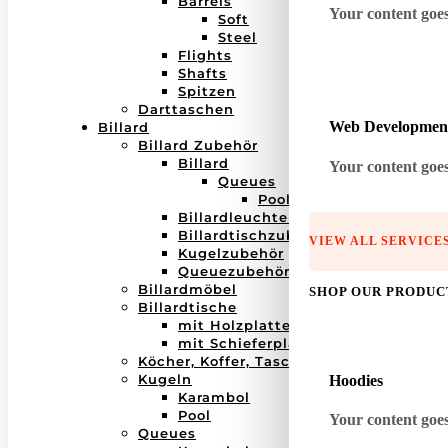
Barrels
Your content goes 
Soft
Steel
Flights
Shafts
Spitzen
Darttaschen
Web Developmen
Billard
Billard Zubehör
Billard
Your content goes 
Queues
Pool
Billardleuchten
Billardtischzubehör
VIEW ALL SERVICE
Kugelzubehör
Queuezubehör
Billardmöbel
SHOP OUR PRODUC
Billardtische
mit Holzplatte
mit Schieferplatte
Köcher, Koffer, Taschen
Kugeln
Hoodies
Karambol
Pool
Your content goes 
Queues