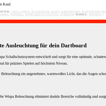
em Kauf.
ÖRTER:
1200 LUMEN
,
ALUMINIUM
,
DART
,
DARTBOARD
,
DARTBOARD BE
AMPF
,
WINMAU
,
WISPA BELEUCHTUNG
,
ZUBEHÖR
MARKE:
WINMAU
e Ausleuchtung für dein Dartboard
a Schallschutzsystem entwickelt und sorgt für eine optimale, schatte
eal für präzises Spielen auf höchstem Niveau.
eleuchtung ein angenehmes, warmweißes Licht, das die Augen schont 
e Wispa Beleuchtung eliminiert dunkle Bereiche vollständig und sorgt fü