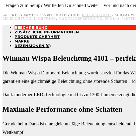
Fragen zum Setup? Wir helfen Dir schnell weiter – vor und nach d
ARTIKELNUMMER:
835301
KATEGORIE:
BELEUCHTUNG
SCHLAGW
BELEUCHTUNG
,
LICHTRING
,
MAGNETBEFESTIGUNG
,
SCOLIA
,
WETTK
BESCHREIBUNG
ZUSÄTZLICHE INFORMATIONEN
PRODUKTSICHERHEIT
MARKE
REZENSIONEN (0)
Winmau Wispa Beleuchtung 4101 – perfekt
Die Winmau Wispa Dartboard Beleuchtung wurde speziell für das Wisp
garantiert eine gleichmäßige Beleuchtung ohne störende Schatten – id
Dank moderner LED-Technologie mit bis zu 1200 Lumen erzeugt die B
Maximale Performance ohne Schatten
Gerade beim Darts ist eine gleichmäßige Beleuchtung entscheidend. Di
Wettkampf.