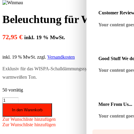
Customer Revie
Beleuchtung für Winmau Wi
Your content goes 
72,95
€
inkl. 19 % MwSt.
inkl. 19 % MwSt.
zzgl.
Versandkosten
Good Stuff We do
Exklusiv für das WISPA-Schalldämmungssystem entwickelt, bietet di
Your content goes 
warmweißen Ton.
50 vorrätig
Beleuchtung
More From Us...
für
In den Warenkorb
Winmau
Wispa
Your content goes 
Zur Wunschliste hinzufügen
4101
Zur Wunschliste hinzufügen
–
Dartboard