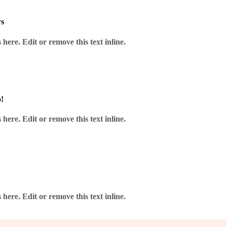
ws
spa 4101 – Dartboard LED L
here. Edit or remove this text inline.
!
e Wispa-Beleuchtung mit 120 Grad Lichtwinkel einen schattenfreien E
here. Edit or remove this text inline.
here. Edit or remove this text inline.