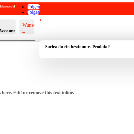
Folgen
roduktauswahl
Folgen
Warenkorb
0
0,00
€
Wunschliste
–
Account
Suchst du ein bestimmtes Produkt?
here. Edit or remove this text inline.