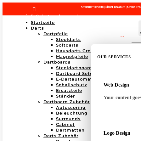
Schneller Versand | Sicher Bezahlen | Große P

info@dartwerk-saar.de
Startseite
Darts
Dartpfeile
Steeldarts
Products
Softdarts
search
Hausdarts Großboxen
Magnetpfeile
OUR SERVICES
Dartboards
Steeldartboards
Dartboard Sets
E-Dartautomaten
Schallschutz
Web Design
Ersatzteile
Ständer
Your content goes 
Dartboard Zubehör
Autoscoring
Beleuchtung
Surrounds
Cabinet
Dartmatten
Logo Design
Darts Zubehör