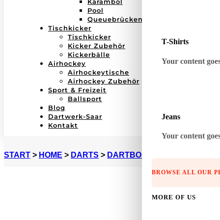
Karambol
Pool
Queuebrücken
Tischkicker
Tischkicker
T-Shirts
Kicker Zubehör
Kickerbälle
Your content goes 
Airhockey
Airhockeytische
Airhockey Zubehör
Sport & Freizeit
Ballsport
Blog
Jeans
Dartwerk-Saar
Kontakt
Your content goes 
START
>
HOME
>
DARTS
>
DARTBOARD ZUBEHÖR
>
B
BROWSE ALL OUR 
MORE OF US