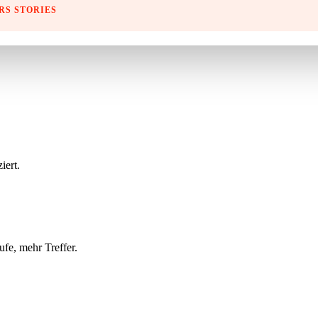
RS STORIES
iert.
fe, mehr Treffer.